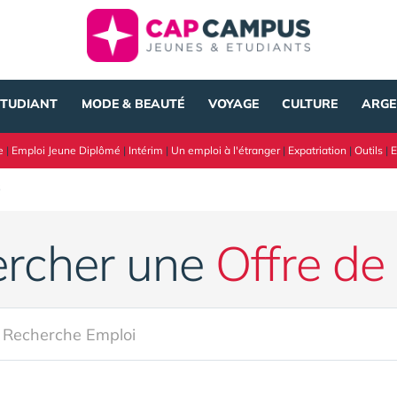
ÉTUDIANT
MODE & BEAUTÉ
VOYAGE
CULTURE
ARGE
e
|
Emploi Jeune Diplômé
|
Intérim
|
Un emploi à l'étranger
|
Expatriation
|
Outils
|
E
s
rcher une
Offre de