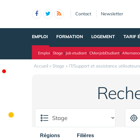
Panneau de gestion des cookies
Contact
Newsletter
EMPLOI
FORMATION
LOGEMENT
TARIF 
Emploi
|
Stage
|
Job etudiant
|
CMonJobEtudiant
|
Alternanc
Accueil
»
Stage
»
IT/Support et assistance utilisateur
Reche
Régions
Filières