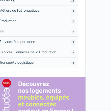
11
Métiers de l'aéronautique
1
Production
5
RH
7
Services à la personne
2
Services Connexes de la Production
7
Transport / Logistique
1