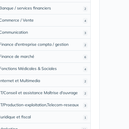
Banque / services financiers
2
Commerce / Vente
4
Communication
3
Finance d'entreprise compta / gestion
2
Finance de marché
6
Fonctions Médicales & Sociales
4
Internet et Multimedia
2
IT/Conseil et assistance Maîtrise d'ouvrage
2
IT/Production-exploitation,Telecom-reseaux
3
Juridique et fiscal
1
Marketing