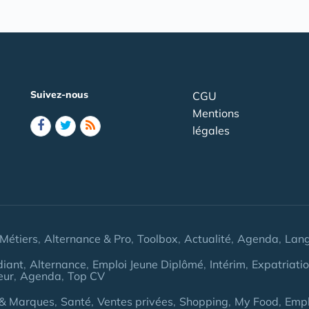
Suivez-nous
CGU
Mentions
légales
Métiers
Alternance & Pro
Toolbox
Actualité
Agenda
Lan
diant
Alternance
Emploi Jeune Diplômé
Intérim
Expatriati
eur
Agenda
Top CV
& Marques
Santé
Ventes privées
Shopping
My Food
Empl