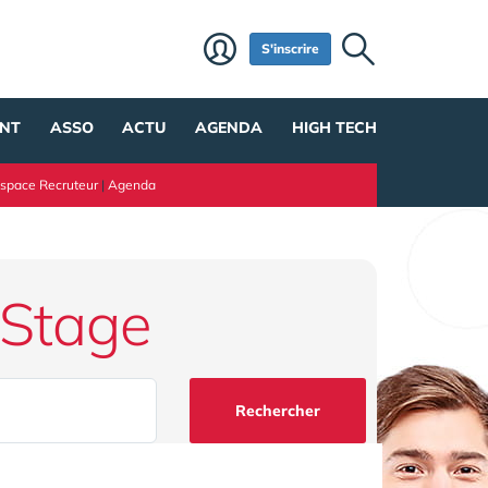
S'inscrire
NT
ASSO
ACTU
AGENDA
HIGH TECH
space Recruteur
|
Agenda
 Stage
Rechercher