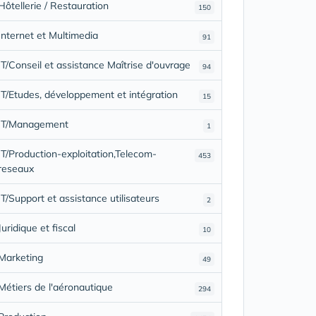
Hôtellerie / Restauration
150
Internet et Multimedia
91
IT/Conseil et assistance Maîtrise d'ouvrage
94
IT/Etudes, développement et intégration
15
IT/Management
1
IT/Production-exploitation,Telecom-
453
reseaux
IT/Support et assistance utilisateurs
2
Juridique et fiscal
10
Marketing
49
Métiers de l'aéronautique
294