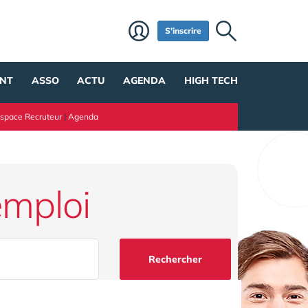
S'inscrire
NT
ASSO
ACTU
AGENDA
HIGH TECH
space Recruteur
|
Agenda
emploi
Rechercher