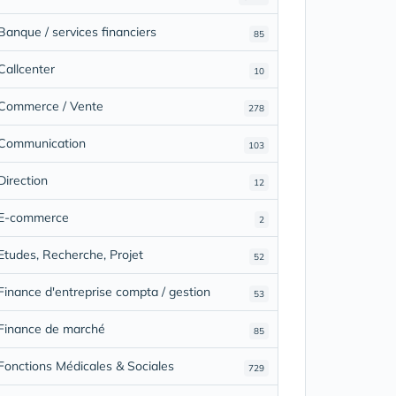
Banque / services financiers
85
Callcenter
10
Commerce / Vente
278
Communication
103
Direction
12
E-commerce
2
Etudes, Recherche, Projet
52
Finance d'entreprise compta / gestion
53
Finance de marché
85
Fonctions Médicales & Sociales
729