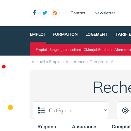
Panneau de gestion des cookies
Contact
Newsletter
EMPLOI
FORMATION
LOGEMENT
TARIF 
Emploi
|
Stage
|
Job etudiant
|
CMonJobEtudiant
|
Alternanc
Accueil
»
Emploi
»
Assurance
»
Comptabilité
Rech
Régions
Assurance
Comptabi