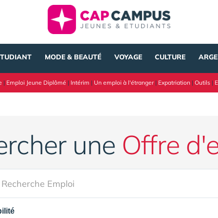
ÉTUDIANT
MODE & BEAUTÉ
VOYAGE
CULTURE
ARGE
e
|
Emploi Jeune Diplômé
|
Intérim
|
Un emploi à l'étranger
|
Expatriation
|
Outils
|
E
ercher une
Offre d'
lité