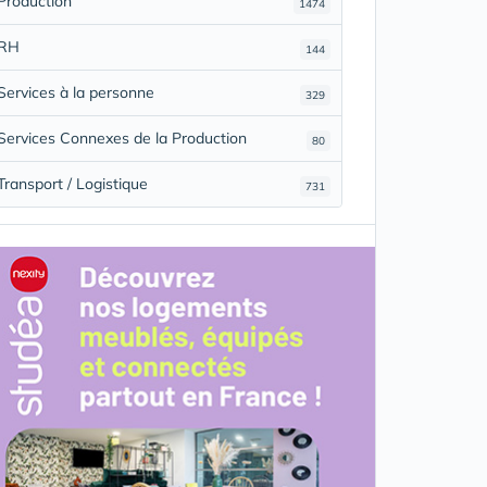
Production
1474
RH
144
Services à la personne
329
Services Connexes de la Production
80
Transport / Logistique
731