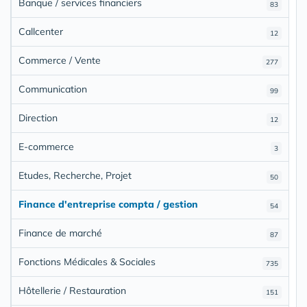
Banque / services financiers
83
Callcenter
12
Commerce / Vente
277
Communication
99
Direction
12
E-commerce
3
Etudes, Recherche, Projet
50
Finance d'entreprise compta / gestion
54
Finance de marché
87
Fonctions Médicales & Sociales
735
Hôtellerie / Restauration
151