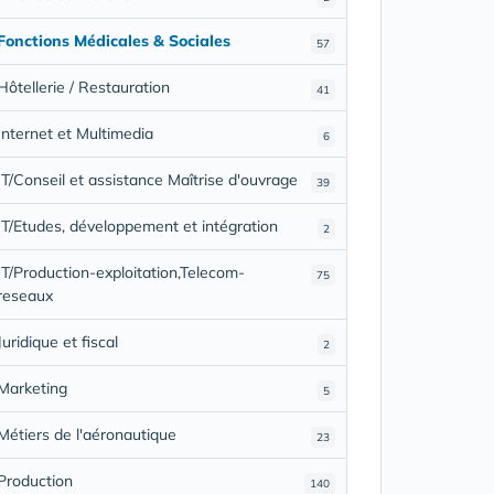
Fonctions Médicales & Sociales
57
Hôtellerie / Restauration
41
Internet et Multimedia
6
IT/Conseil et assistance Maîtrise d'ouvrage
39
IT/Etudes, développement et intégration
2
IT/Production-exploitation,Telecom-
75
reseaux
Juridique et fiscal
2
Marketing
5
Métiers de l'aéronautique
23
Production
140