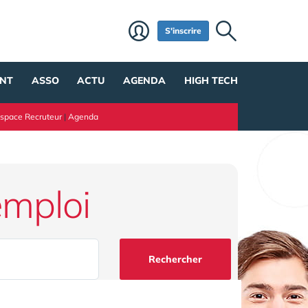
S'inscrire
NT
ASSO
ACTU
AGENDA
HIGH TECH
space Recruteur
|
Agenda
emploi
Rechercher