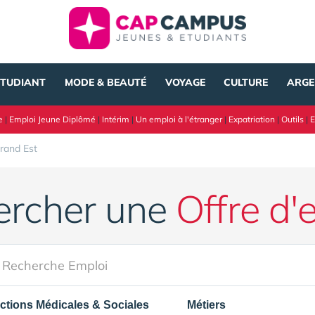
ÉTUDIANT
MODE & BEAUTÉ
VOYAGE
CULTURE
ARGE
e
|
Emploi Jeune Diplômé
|
Intérim
|
Un emploi à l'étranger
|
Expatriation
|
Outils
|
E
rand Est
ercher une
Offre d'
ctions Médicales & Sociales
Métiers