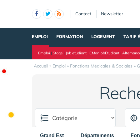
Panneau de gestion des cookies
Contact
Newsletter
EMPLOI
FORMATION
LOGEMENT
TARIF 
Emploi
|
Stage
|
Job etudiant
|
CMonJobEtudiant
|
Alternanc
Accueil
»
Emploi
»
Fonctions Médicales & Sociales
»
G
Rech
Grand Est
Départements
Fon