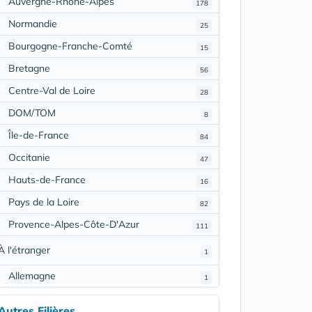
Auvergne-Rhône-Alpes
178
Normandie
25
Bourgogne-Franche-Comté
15
Bretagne
56
Centre-Val de Loire
28
DOM/TOM
8
Île-de-France
84
Occitanie
47
Hauts-de-France
16
Pays de la Loire
82
Provence-Alpes-Côte-D'Azur
111
À l'étranger
1
Allemagne
1
Autres Filières