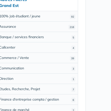
Grand Est
100% Job étudiant / jeune
92
Assurance
218
Banque / services financiers
5
Callcenter
4
Commerce / Vente
39
Communication
3
Direction
1
Etudes, Recherche, Projet
7
Finance d'entreprise compta / gestion
6
Finance de marché
2