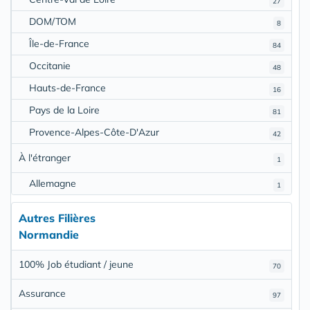
27
DOM/TOM
8
Île-de-France
84
Occitanie
48
Hauts-de-France
16
Pays de la Loire
81
Provence-Alpes-Côte-D'Azur
42
À l'étranger
1
Allemagne
1
Autres Filières
Normandie
100% Job étudiant / jeune
70
Assurance
97