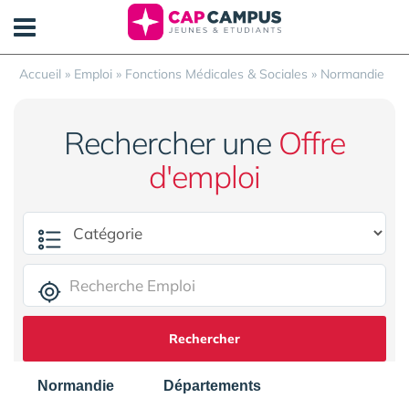
Panneau de gestion des cookies
Accueil
»
Emploi
»
Fonctions Médicales & Sociales
»
Normandie
Rechercher une
Offre
d'emploi
Rechercher
Normandie
Départements