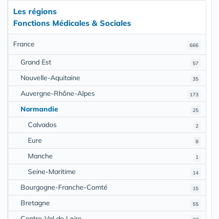
Les régions
Fonctions Médicales & Sociales
France
666
Grand Est
57
Nouvelle-Aquitaine
35
Auvergne-Rhône-Alpes
173
Normandie
25
Calvados
2
Eure
8
Manche
1
Seine-Maritime
14
Bourgogne-Franche-Comté
15
Bretagne
55
Centre-Val de Loire