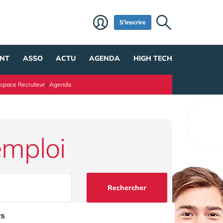
S'inscrire
NT
ASSO
ACTU
AGENDA
HIGH TECH
space Recruteur
|
Agenda
emploi
Rechercher
rs