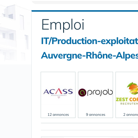
Emploi
IT/Production-exploita
Auvergne-Rhône-Alpes
12 annonces
9 annonces
2 annon