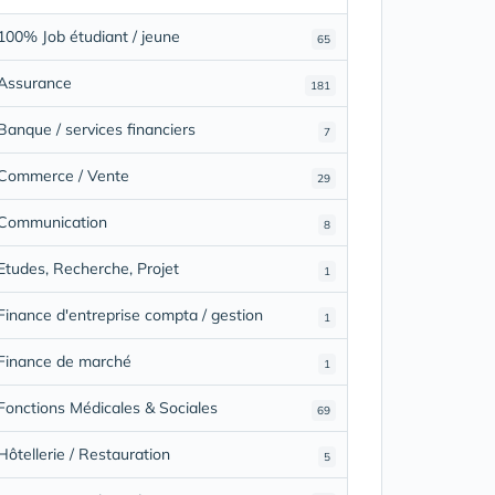
100% Job étudiant / jeune
65
Assurance
181
Banque / services financiers
7
Commerce / Vente
29
Communication
8
Etudes, Recherche, Projet
1
Finance d'entreprise compta / gestion
1
Finance de marché
1
Fonctions Médicales & Sociales
69
Hôtellerie / Restauration
5