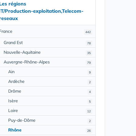
Les régions
IT/Production-exploitation,Telecom-
reseaux
France
442
Grand Est
78
Nouvelle-Aquitaine
35
Auvergne-Rhône-Alpes
79
Ain
9
Ardèche
2
Drôme
4
Isère
5
Loire
12
Puy-de-Dôme
2
Rhône
26