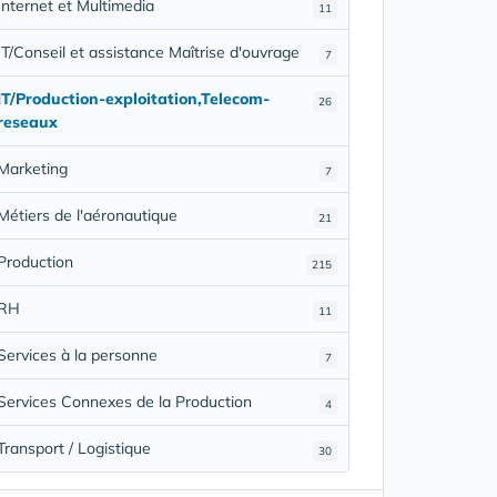
Internet et Multimedia
11
IT/Conseil et assistance Maîtrise d'ouvrage
7
IT/Production-exploitation,Telecom-
26
reseaux
Marketing
7
Métiers de l'aéronautique
21
Production
215
RH
11
Services à la personne
7
Services Connexes de la Production
4
Transport / Logistique
30