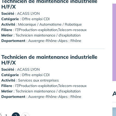
Technicien de maintenance industrielle
H/F/X
Société
:
ACASS LYON
Catégorie
: Offre emploi CDI
Activité
: Mécanique / Automatisme / Robotique
Filiere
: IT/Production-exploitation,Telecom-reseaux
Metier
: Technicien maintenance / d'exploitation
Departement
: Auvergne-Rhône-Alpes : Rhône
Technicien de maintenance industrielle
H/F/X
Société
:
ACASS LYON
Catégorie
: Offre emploi CDI
Activité
: Services aux entreprises
Filiere
: IT/Production-exploitation,Telecom-reseaux
Metier
: Technicien maintenance / d'exploitation
A
Departement
: Auvergne-Rhône-Alpes : Rhône
(courant)
1
2