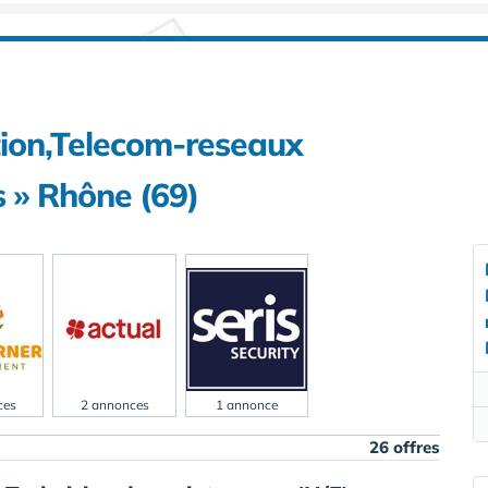
tion,Telecom-reseaux
 » Rhône (69)
ces
2 annonces
1 annonce
26 offres