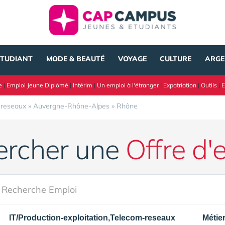
ÉTUDIANT
MODE & BEAUTÉ
VOYAGE
CULTURE
ARGE
e
|
Emploi Jeune Diplômé
|
Intérim
|
Un emploi à l'étranger
|
Expatriation
|
Outils
|
E
-reseaux
»
Auvergne-Rhône-Alpes
»
Rhône
ercher une
Offre d'
IT/Production-exploitation,Telecom-reseaux
Métie