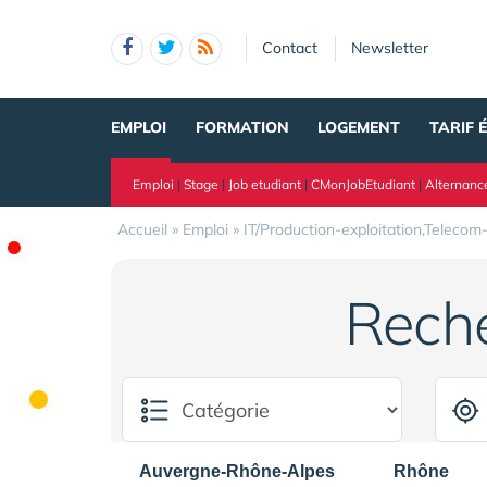
Panneau de gestion des cookies
Contact
Newsletter
EMPLOI
FORMATION
LOGEMENT
TARIF 
Emploi
|
Stage
|
Job etudiant
|
CMonJobEtudiant
|
Alternanc
Accueil
»
Emploi
»
IT/Production-exploitation,Telecom
Rech
Auvergne-Rhône-Alpes
Rhône