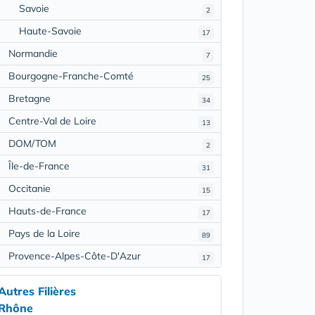
Savoie
2
Haute-Savoie
17
Normandie
7
Bourgogne-Franche-Comté
25
Bretagne
34
Centre-Val de Loire
13
DOM/TOM
2
Île-de-France
31
Occitanie
15
Hauts-de-France
17
Pays de la Loire
89
Provence-Alpes-Côte-D'Azur
17
Autres Filières
Rhône