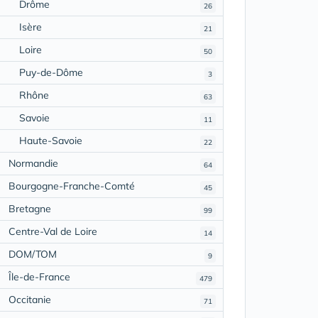
Drôme
26
Isère
21
Loire
50
Puy-de-Dôme
3
Rhône
63
Savoie
11
Haute-Savoie
22
Normandie
64
Bourgogne-Franche-Comté
45
Bretagne
99
Centre-Val de Loire
14
DOM/TOM
9
Île-de-France
479
Occitanie
71