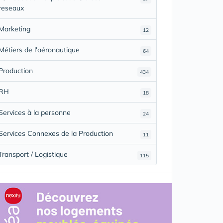
reseaux
Marketing
12
Métiers de l'aéronautique
64
Production
434
RH
18
Services à la personne
24
Services Connexes de la Production
11
Transport / Logistique
115