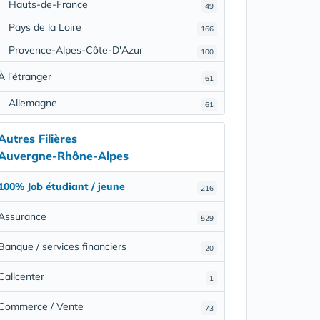
Hauts-de-France
49
Pays de la Loire
166
Provence-Alpes-Côte-D'Azur
100
À l'étranger
61
Allemagne
61
Autres Filières
Auvergne-Rhône-Alpes
100% Job étudiant / jeune
216
Assurance
529
Banque / services financiers
20
Callcenter
1
Commerce / Vente
73