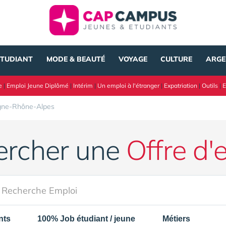
ÉTUDIANT
MODE & BEAUTÉ
VOYAGE
CULTURE
ARGE
e
|
Emploi Jeune Diplômé
|
Intérim
|
Un emploi à l'étranger
|
Expatriation
|
Outils
|
E
gne-Rhône-Alpes
ercher une
Offre d'
nts
100% Job étudiant / jeune
Métiers