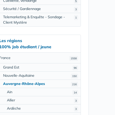
Cueillette, vendange
5
Sécurité / Gardiennage
3
Telemarketing & Enquête - Sondage -
1
Client Mystère
Les régions
100% Job étudiant / jeune
France
1558
Grand Est
96
Nouvelle-Aquitaine
150
Auvergne-Rhône-Alpes
216
Ain
14
Allier
3
Ardèche
3