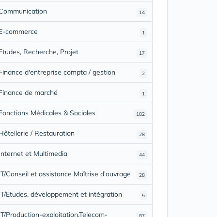
Communication
14
E-commerce
1
Etudes, Recherche, Projet
17
Finance d'entreprise compta / gestion
2
Finance de marché
1
Fonctions Médicales & Sociales
182
Hôtellerie / Restauration
28
Internet et Multimedia
44
IT/Conseil et assistance Maîtrise d'ouvrage
28
IT/Etudes, développement et intégration
5
IT/Production-exploitation,Telecom-
87