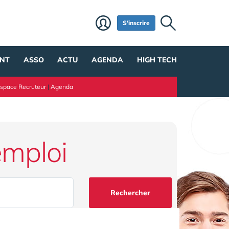
S'inscrire
NT
ASSO
ACTU
AGENDA
HIGH TECH
space Recruteur
|
Agenda
emploi
Rechercher