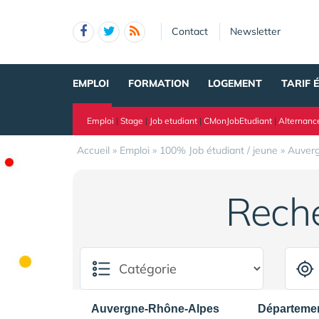
Panneau de gestion des cookies
Contact
Newsletter
EMPLOI
FORMATION
LOGEMENT
TARIF 
Emploi
|
Stage
|
Job etudiant
|
CMonJobEtudiant
|
Alternanc
Accueil
»
Emploi
»
100% Job étudiant / jeune
»
Auver
Rech
Auvergne-Rhône-Alpes
Départeme