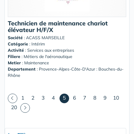
Technicien de maintenance chariot
élévateur H/F/X
Société
:
ACASS MARSEILLE
Catégorie
: Intérim
Activité
: Services aux entreprises
Filiere
: Métiers de l'aéronautique
Metier
: Maintenance
Departement
: Provence-Alpes-Côte-D'Azur : Bouches-du-
Rhône
(courant)
1
2
3
4
5
6
7
8
9
10
20