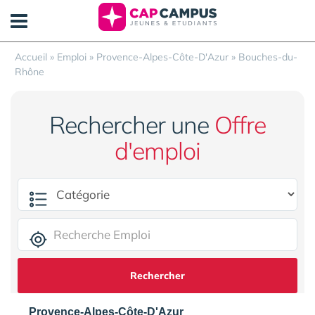
Panneau de gestion des cookies
Accueil
»
Emploi
»
Provence-Alpes-Côte-D'Azur
»
Bouches-du-
Rhône
Rechercher une
Offre
d'emploi
Rechercher
Provence-Alpes-Côte-D'Azur