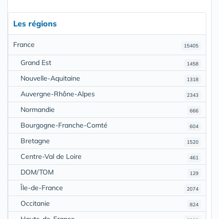
Les régions
France
15405
Grand Est
1458
Nouvelle-Aquitaine
1318
Auvergne-Rhône-Alpes
2343
Normandie
666
Bourgogne-Franche-Comté
604
Bretagne
1520
Centre-Val de Loire
461
DOM/TOM
129
Île-de-France
2074
Occitanie
824
Hauts-de-France