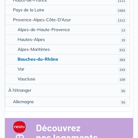
1111
Pays de la Loire
1584
Provence-Alpes-Côte-D'Azur
1312
Alpes-de-Haute-Provence
13
Hautes-Alpes
19
Alpes-Maritimes
532
Bouches-du-Rhône
383
Var
243
Vaucluse
109
À l'étranger
55
Allemagne
55