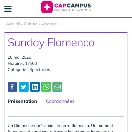
Panneau de gestion des cookies
Accueil
»
Culture
»
Agenda
Sunday Flamenco
10 mai 2026
Horaire : 17h00
Catégorie : Spectacles
Partager
Présentation
Coordonnées
Un Dimanche après-midi en terre flamenca. Un moment
fougueux et captivant à travers les rythmes intenses du