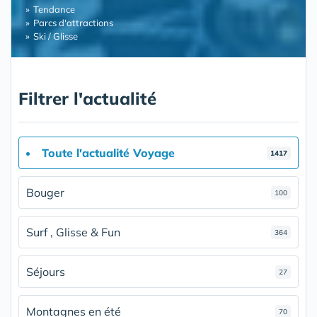
Tendance
Parcs d'attractions
Ski / Glisse
Filtrer l'actualité
Toute l'actualité Voyage
1417
Bouger
100
Surf , Glisse & Fun
364
Séjours
27
Montagnes en été
70