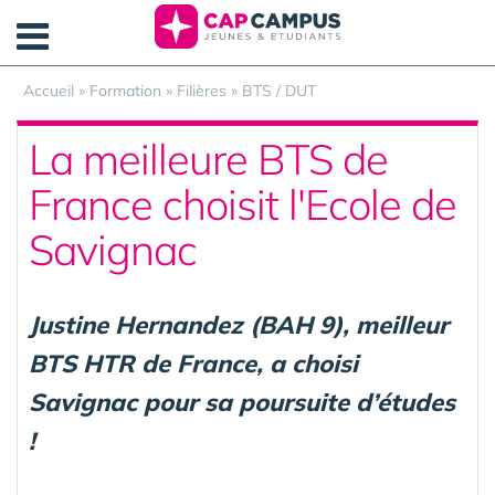
Panneau de gestion des cookies
Accueil
»
Formation
»
Filières
»
BTS / DUT
La meilleure BTS de
France choisit l'Ecole de
Savignac
Justine Hernandez (BAH 9), meilleur
BTS HTR de France, a choisi
Savignac pour sa poursuite d’études
!