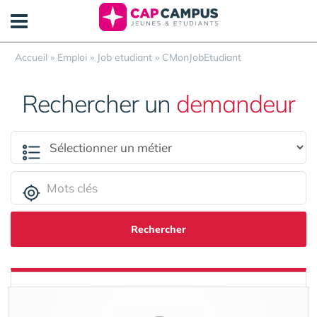
Panneau de gestion des cookies
Accueil
»
Emploi
»
Job etudiant
»
CMonJobEtudiant
Rechercher un
demandeur
Rechercher