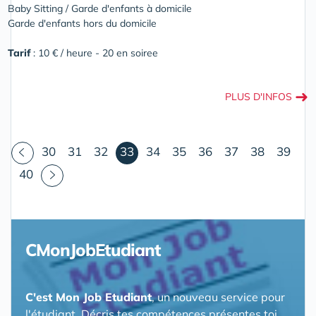
Baby Sitting / Garde d'enfants à domicile
Garde d'enfants hors du domicile
Tarif
: 10 € / heure - 20 en soiree
➜
PLUS D'INFOS
(courant)
30
31
32
33
34
35
36
37
38
39
40
CMonJobEtudiant
C'est Mon Job Etudiant
, un nouveau service pour
l'étudiant. Décris tes compétences présentes toi