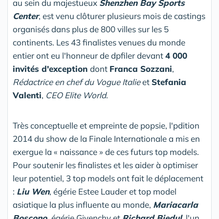
au sein du majestueux
Shenzhen Bay Sports
Center
, est venu clôturer plusieurs mois de castings
organisés dans plus de 800 villes sur les 5
continents. Les 43 finalistes venues du monde
entier ont eu l'honneur de dpfiler devant
4 000
invités d'exception
dont
Franca Sozzani
,
Rédactrice en chef du Vogue Italie
et
Stefania
Valenti
,
CEO Elite World
.
Très conceptuelle et empreinte de popsie, l'pdition
2014 du show de la Finale Internationale a mis en
exergue la « naissance » de ces futurs top models.
Pour soutenir les finalistes et les aider à optimiser
leur potentiel, 3 top models ont fait le déplacement
:
Liu Wen
, égérie Estee Lauder et top model
asiatique la plus influente au monde,
Mariacarla
Boscono,
égérie Givenchy et
Richard Biedul
, l'un