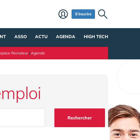
S'inscrire
NT
ASSO
ACTU
AGENDA
HIGH TECH
space Recruteur
|
Agenda
emploi
Rechercher