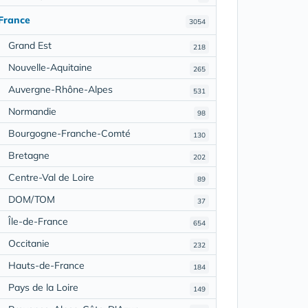
France
3054
Grand Est
218
Nouvelle-Aquitaine
265
Auvergne-Rhône-Alpes
531
Normandie
98
Bourgogne-Franche-Comté
130
Bretagne
202
Centre-Val de Loire
89
DOM/TOM
37
Île-de-France
654
Occitanie
232
Hauts-de-France
184
Pays de la Loire
149