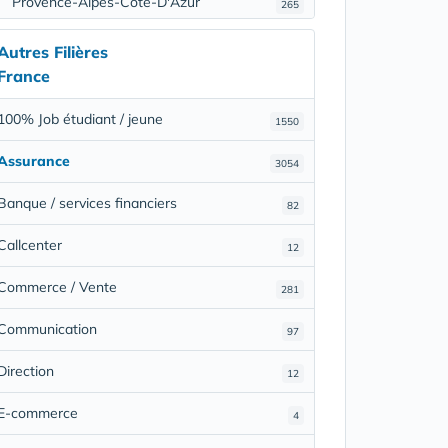
Provence-Alpes-Côte-D'Azur
265
Autres Filières
France
100% Job étudiant / jeune
1550
Assurance
3054
Banque / services financiers
82
Callcenter
12
Commerce / Vente
281
Communication
97
Direction
12
E-commerce
4