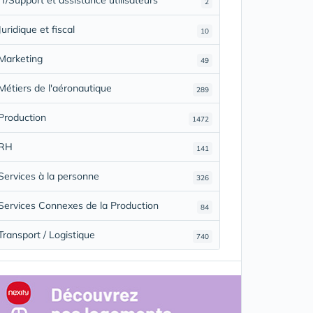
2
Juridique et fiscal
10
Marketing
49
Métiers de l'aéronautique
289
Production
1472
RH
141
Services à la personne
326
Services Connexes de la Production
84
Transport / Logistique
740