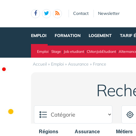
Panneau de gestion des cookies
Contact
Newsletter
EMPLOI
FORMATION
LOGEMENT
TARIF 
Emploi
|
Stage
|
Job etudiant
|
CMonJobEtudiant
|
Alternanc
Accueil
»
Emploi
»
Assurance
»
France
Rech
Régions
Assurance
Métiers