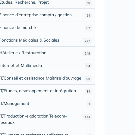
Etudes, Recherche, Projet
50
Finance d'entreprise compta / gestion
54
Finance de marché
87
Fonctions Médicales & Sociales
742
Hôtellerie / Restauration
149
Internet et Multimedia
94
IT/Conseil et assistance Maîtrise d'ouvrage
96
IT/Etudes, développement et intégration
14
IT/Management
1
IT/Production-exploitation,Telecom-
453
reseaux
IT/Support et assistance utilisateurs