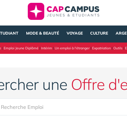
ÉTUDIANT
MODE & BEAUTÉ
VOYAGE
CULTURE
ARGE
e
|
Emploi Jeune Diplômé
|
Intérim
|
Un emploi à l'étranger
|
Expatriation
|
Outils
|
E
ercher une
Offre d'