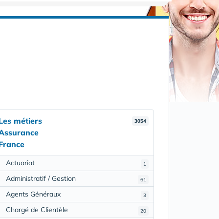
Les métiers
3054
Assurance
France
Actuariat
1
Administratif / Gestion
61
Agents Généraux
3
Chargé de Clientèle
20