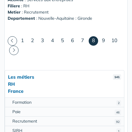
Filiere
: RH
Metier
: Recrutement
Departement
: Nouvelle-Aquitaine : Gironde
(courant)
1
2
3
4
5
6
7
8
9
10
Les métiers
141
RH
France
Formation
2
Paie
46
Recrutement
92
SIRH
1