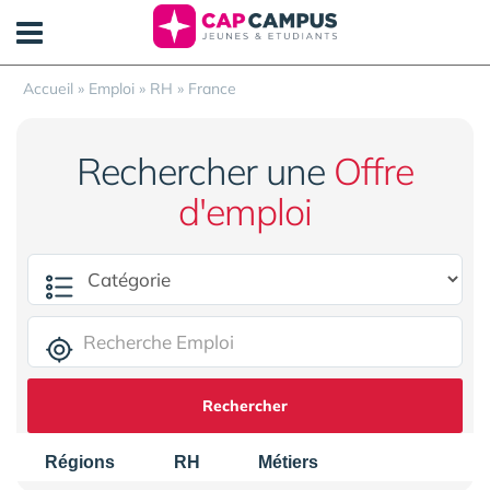
Panneau de gestion des cookies
Accueil
»
Emploi
»
RH
»
France
Rechercher une
Offre
d'emploi
Rechercher
Régions
RH
Métiers