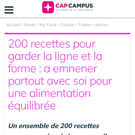
Panneau de gestion des cookies
Accueil
»
Mode
»
My Food
»
Cuisine
»
Faibles calories
200 recettes pour
garder la ligne et la
forme : a emnener
partout avec soi pour
une alimentation
équilibrée
Un ensemble de 200 recettes