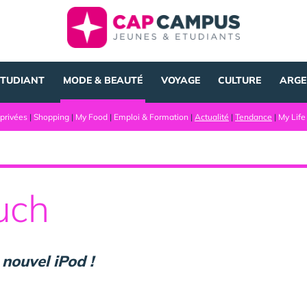
ÉTUDIANT
MODE & BEAUTÉ
VOYAGE
CULTURE
ARGE
privées
|
Shopping
|
My Food
|
Emploi & Formation
|
Actualité
|
Tendance
|
My Life
uch
 nouvel iPod !