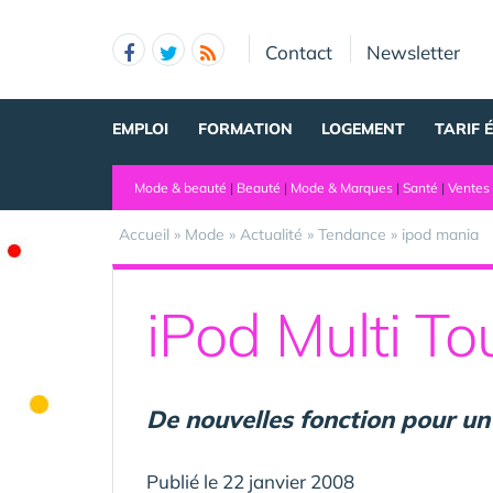
Panneau de gestion des cookies
Contact
Newsletter
EMPLOI
FORMATION
LOGEMENT
TARIF 
Mode & beauté
|
Beauté
|
Mode & Marques
|
Santé
|
Ventes 
Accueil
»
Mode
»
Actualité
»
Tendance
»
ipod mania
iPod Multi To
De nouvelles fonction pour un
Publié le 22 janvier 2008