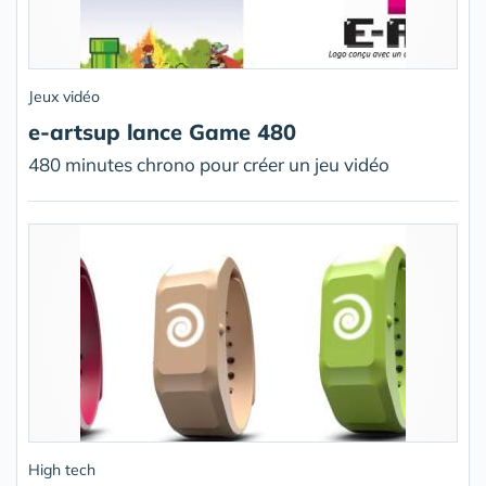
Jeux vidéo
e-artsup lance Game 480
480 minutes chrono pour créer un jeu vidéo
High tech