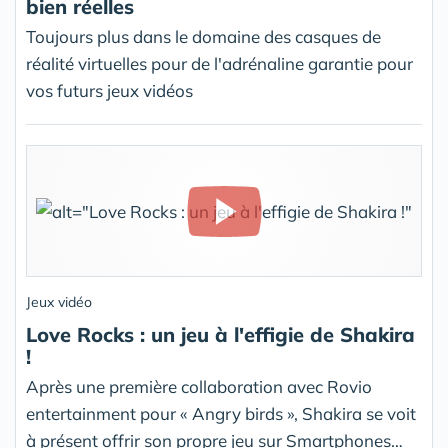
bien réelles
Toujours plus dans le domaine des casques de
réalité virtuelles pour de l'adrénaline garantie pour
vos futurs jeux vidéos
Jeux vidéo
Love Rocks : un jeu à l'effigie de Shakira
!
Après une première collaboration avec Rovio
entertainment pour « Angry birds », Shakira se voit
à présent offrir son propre jeu sur Smartphones…