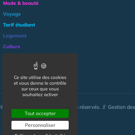
Mode & beauté
Voyage
Tarif étudiant
Logement
Culture
Argent
Association
Ce site utilise des cookies
NOS AUTRES SITES :
et vous donne le contrôle
sur ceux que vous
souhaitez activer
© CapCampus 2026 - Tous droits réservés. //
Gestion des
Tout accepter
cookies
Personnaliser