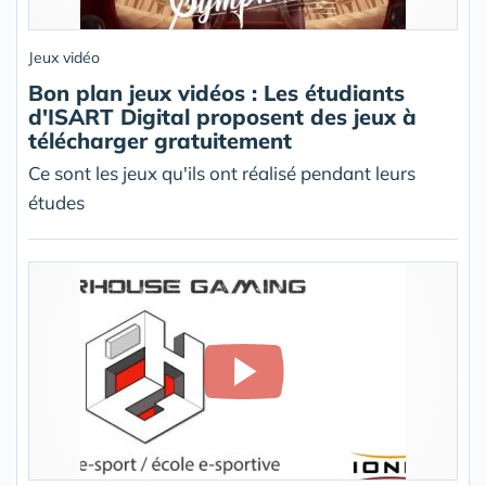
Jeux vidéo
Bon plan jeux vidéos : Les étudiants
d'ISART Digital proposent des jeux à
télécharger gratuitement
Ce sont les jeux qu'ils ont réalisé pendant leurs
études