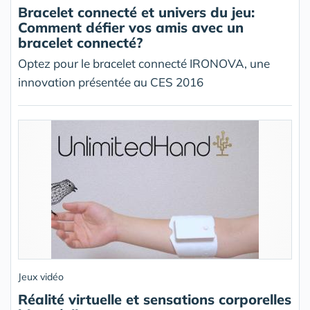
Bracelet connecté et univers du jeu:
Comment défier vos amis avec un
bracelet connecté?
Optez pour le bracelet connecté IRONOVA, une
innovation présentée au CES 2016
Jeux vidéo
Réalité virtuelle et sensations corporelles