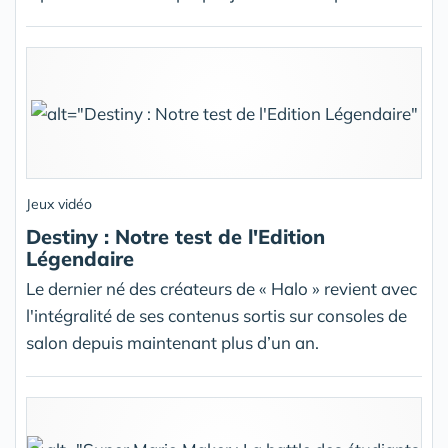
Jeux vidéo
Destiny : Notre test de l'Edition
Légendaire
Le dernier né des créateurs de « Halo » revient avec
l'intégralité de ses contenus sortis sur consoles de
salon depuis maintenant plus d’un an.