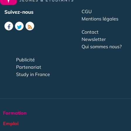
CGU
Suivez-nous
Mentions légales
Contact
Newsletter
Qui sommes nous?
Publicité
Partenariat
Study in France
Formation
Emploi