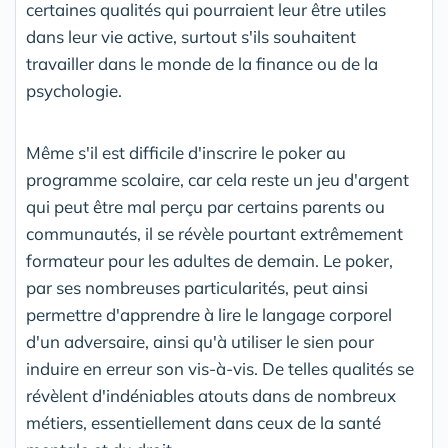
certaines qualités qui pourraient leur être utiles
dans leur vie active, surtout s'ils souhaitent
travailler dans le monde de la finance ou de la
psychologie.
Même s'il est difficile d'inscrire le poker au
programme scolaire, car cela reste un jeu d'argent
qui peut être mal perçu par certains parents ou
communautés, il se révèle pourtant extrêmement
formateur pour les adultes de demain. Le poker,
par ses nombreuses particularités, peut ainsi
permettre d'apprendre à lire le langage corporel
d'un adversaire, ainsi qu'à utiliser le sien pour
induire en erreur son vis-à-vis. De telles qualités se
révèlent d'indéniables atouts dans de nombreux
métiers, essentiellement dans ceux de la santé