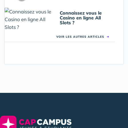
Connaissez vous le
Casino en ligne All
Slots ?
VOIR LES AUTRES ARTICLES
➜