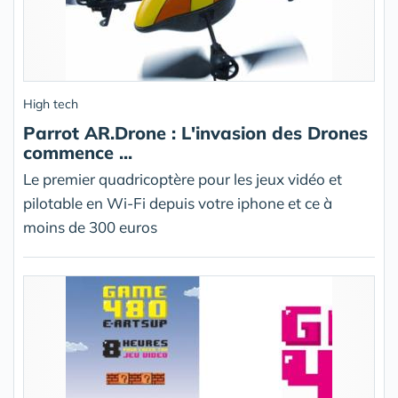
High tech
Parrot AR.Drone : L'invasion des Drones
commence ...
Le premier quadricoptère pour les jeux vidéo et
pilotable en Wi-Fi depuis votre iphone et ce à
moins de 300 euros