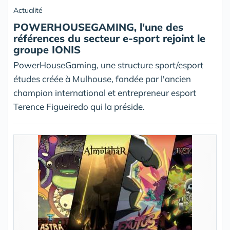
Actualité
POWERHOUSEGAMING, l'une des
références du secteur e-sport rejoint le
groupe IONIS
PowerHouseGaming, une structure sport/esport
études créée à Mulhouse, fondée par l'ancien
champion international et entrepreneur esport
Terence Figueiredo qui la préside.