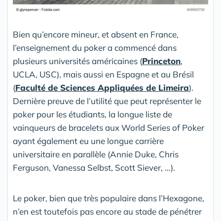
Bien qu’encore mineur, et absent en France,
l’enseignement du poker a commencé dans
plusieurs universités américaines (
Princeton
,
UCLA, USC), mais aussi en Espagne et au Brésil
(
Faculté de Sciences Appliquées de Limeira
).
Dernière preuve de l’utilité que peut représenter le
poker pour les étudiants, la longue liste de
vainqueurs de bracelets aux World Series of Poker
ayant également eu une longue carrière
universitaire en parallèle (Annie Duke, Chris
Ferguson, Vanessa Selbst, Scott Siever, …).
Le poker, bien que très populaire dans l’Hexagone,
n’en est toutefois pas encore au stade de pénétrer