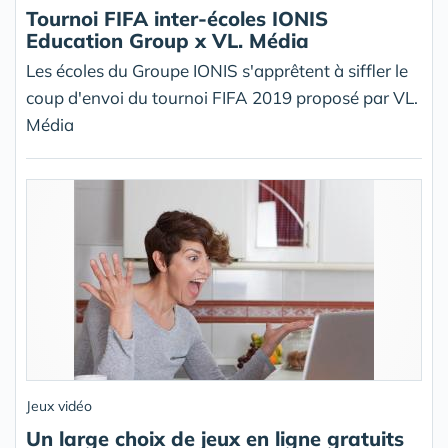
Tournoi FIFA inter-écoles IONIS
Education Group x VL. Média
Les écoles du Groupe IONIS s'apprêtent à siffler le
coup d'envoi du tournoi FIFA 2019 proposé par VL.
Média
Jeux vidéo
Un large choix de jeux en ligne gratuits