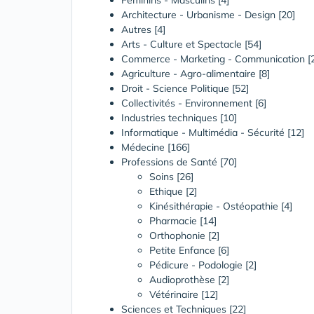
Féminins - Masculins
[4]
Architecture - Urbanisme - Design
[20]
Autres
[4]
Arts - Culture et Spectacle
[54]
Commerce - Marketing - Communication
[
Agriculture - Agro-alimentaire
[8]
Droit - Science Politique
[52]
Collectivités - Environnement
[6]
Industries techniques
[10]
Informatique - Multimédia - Sécurité
[12]
Médecine
[166]
Professions de Santé
[70]
Soins [26]
Ethique [2]
Kinésithérapie - Ostéopathie [4]
Pharmacie [14]
Orthophonie [2]
Petite Enfance [6]
Pédicure - Podologie [2]
Audioprothèse [2]
Vétérinaire [12]
Sciences et Techniques
[22]