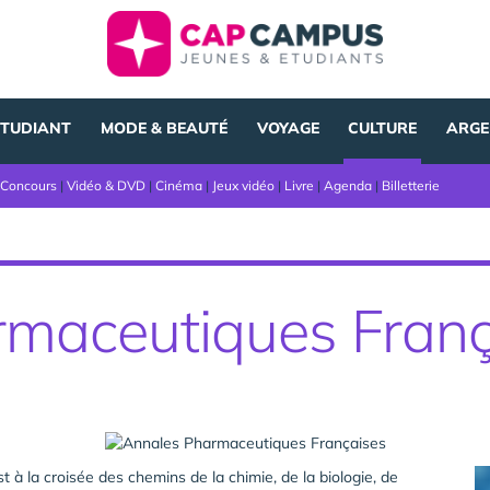
ÉTUDIANT
MODE & BEAUTÉ
VOYAGE
CULTURE
ARGE
Concours
|
Vidéo & DVD
|
Cinéma
|
Jeux vidéo
|
Livre
|
Agenda
|
Billetterie
maceutiques Franç
 à la croisée des chemins de la chimie, de la biologie, de