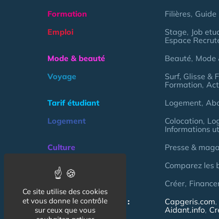
Formation
Filières
Guide 
Emploi
Stage
Job etu
Espace Recrut
Mode & beauté
Beauté
Mode 
Voyage
Surf, Glisse & 
Formation
Act
Tarif étudiant
Logement
Ab
Logement
Colocation
Lo
Informations ut
Culture
Presse & magaz
Argent
Comparez les 
Association
Créer
Finance
Ce site utilise des cookies
et vous donne le contrôle
NOS AUTRES SITES :
Capgeris.com
Aidant.info
Cr
sur ceux que vous