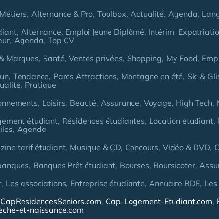
Métiers
Alternance & Pro
Toolbox
Actualité
Agenda
Lan
diant
Alternance
Emploi Jeune Diplômé
Intérim
Expatriati
eur
Agenda
Top CV
& Marques
Santé
Ventes privées
Shopping
My Food
Empl
Fun
Tendance
Parcs Attractions
Montagne en été
Ski & Gli
ualité
Pratique
onnements
Loisirs
Beauté
Assurance
Voyage
High Tech
gement étudiant
Résidences étudiantes
Location étudiant
iles
Agenda
ine tarif étudiant
Musique & CD
Concours
Vidéo & DVD
C
banques
Banques Prêt étudiant
Bourses
Boursicoter
Assu
r
Les associations
Entreprise étudiante
Annuaire BDE
Les
CapResidencesSeniors.com
Cap-Logement-Etudiant.com
eche-et-naissance.com