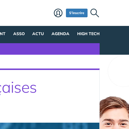
S'inscrire
NT
ASSO
ACTU
AGENDA
HIGH TECH
aises