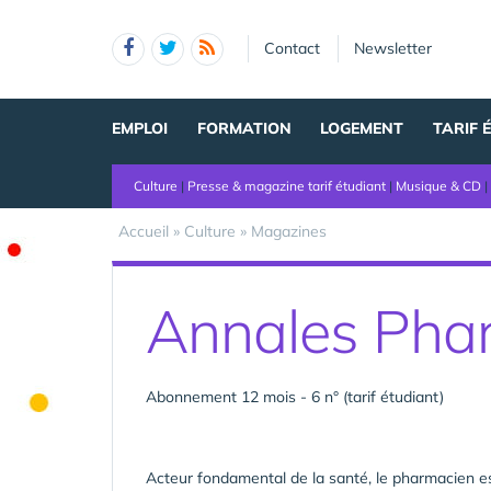
Panneau de gestion des cookies
Contact
Newsletter
EMPLOI
FORMATION
LOGEMENT
TARIF 
Culture
|
Presse & magazine tarif étudiant
|
Musique & CD
|
Accueil
»
Culture
»
Magazines
Annales Phar
Abonnement 12 mois - 6 n° (tarif étudiant)
Acteur fondamental de la santé, le pharmacien est