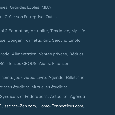
gues
Grandes Ecoles
MBA
on
Créer son Entreprise
Outils
oi & Formation
Actualité
Tendance
My Life
sse
Bouger
Tarif étudiant
Séjours
Emploi
Mode
Alimentation
Ventes privées
Réducs
Résidences CROUS
Aides
Financer
inéma
Jeux vidéo
Livre
Agenda
Billetterie
rances étudiant
Mutuelles étudiant
 Syndicats et Fédérations
Actualité
Agenda
Puissance-Zen.com
Homo-Connecticus.com