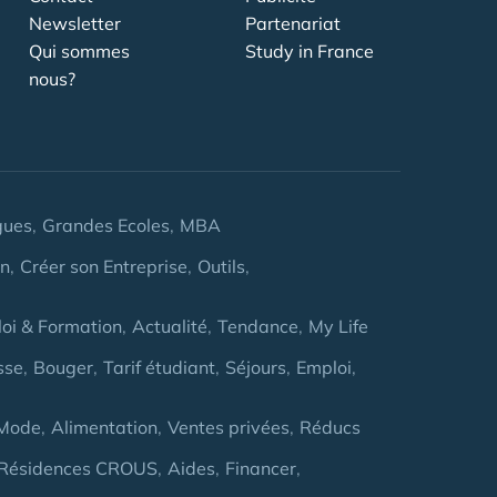
Newsletter
Partenariat
Qui sommes
Study in France
nous?
gues
Grandes Ecoles
MBA
on
Créer son Entreprise
Outils
oi & Formation
Actualité
Tendance
My Life
sse
Bouger
Tarif étudiant
Séjours
Emploi
Mode
Alimentation
Ventes privées
Réducs
Résidences CROUS
Aides
Financer