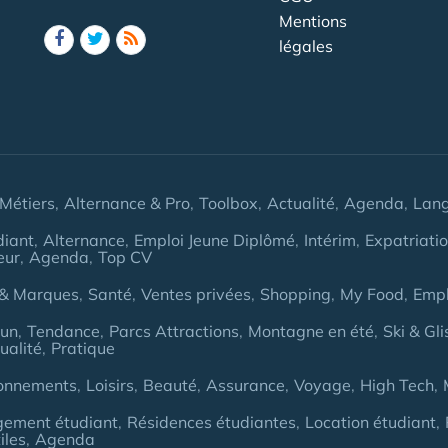
Mentions
légales
Métiers
Alternance & Pro
Toolbox
Actualité
Agenda
Lan
diant
Alternance
Emploi Jeune Diplômé
Intérim
Expatriati
eur
Agenda
Top CV
& Marques
Santé
Ventes privées
Shopping
My Food
Empl
Fun
Tendance
Parcs Attractions
Montagne en été
Ski & Gli
ualité
Pratique
onnements
Loisirs
Beauté
Assurance
Voyage
High Tech
gement étudiant
Résidences étudiantes
Location étudiant
iles
Agenda