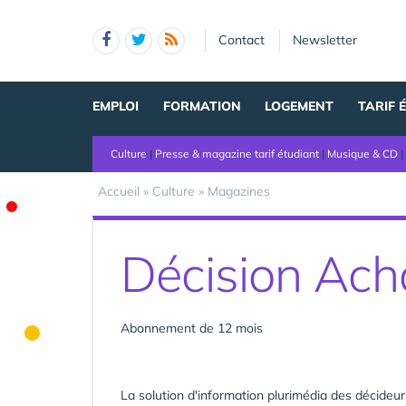
Panneau de gestion des cookies
Contact
Newsletter
EMPLOI
FORMATION
LOGEMENT
TARIF 
Culture
|
Presse & magazine tarif étudiant
|
Musique & CD
|
Accueil
»
Culture
»
Magazines
Décision Ach
Abonnement de 12 mois
La solution d'information plurimédia des décideu