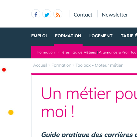
Panneau de gestion des cookies
Contact
Newsletter
EMPLOI
FORMATION
LOGEMENT
TARIF 
Formation
|
Filières
|
Guide Métiers
|
Alternance & Pro
|
Too
Accueil
»
Formation
»
Toolbox
»
Moteur métier
Un métier pour
moi !
Guide pratique des carrières