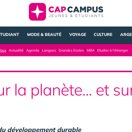
ÉTUDIANT
MODE & BEAUTÉ
VOYAGE
CULTURE
ARGE
lbox
|
Actualité
|
Agenda
|
Langues
|
Grandes Ecoles
|
MBA
|
Etudier à l'étranger
 la planète... et su
 du développement durable