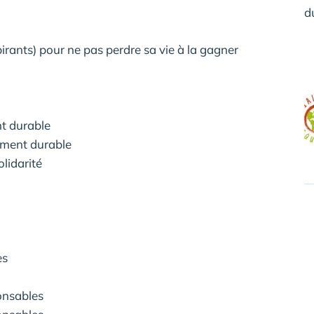
pirants) pour ne pas perdre sa vie à la gagner
nt durable
ment durable
olidarité
es
ponsables