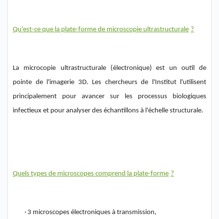
Qu
'est-ce
que la plate-forme de microscopie
ultrastructurale
?
La
microcopie
ultrastructurale
(électronique) est un outil de
pointe
de l'imagerie 3D. L
es chercheurs
de l'Institut l'utilisent
principalement
pour avancer sur les processus biologique
s
infectieux et pour analyser des échantillons à l'échelle structurale.
Quels
types de microscopes comprend la plate-forme
?
·
3 microscopes électroniques à transmission
,