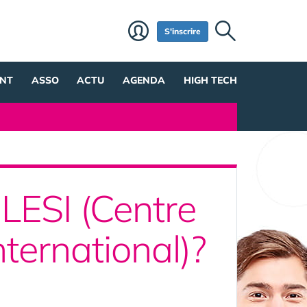
S'inscrire
NT
ASSO
ACTU
AGENDA
HIGH TECH
CLESI (Centre
nternational)?