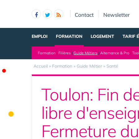
Panneau de gestion des cookies
Contact
Newsletter
EMPLOI
FORMATION
LOGEMENT
TARIF 
Formation
|
Filières
|
Guide Métiers
|
Alternance & Pro
|
Too
Accueil
»
Formation
»
Guide Métier
»
Santé
Toulon: Fin d
libre d'ensei
Fermeture du