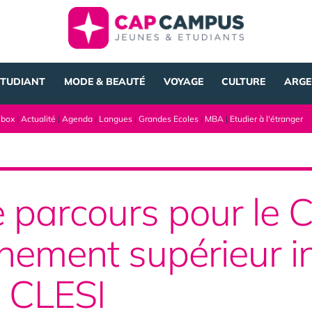
ÉTUDIANT
MODE & BEAUTÉ
VOYAGE
CULTURE
ARGE
lbox
|
Actualité
|
Agenda
|
Langues
|
Grandes Ecoles
|
MBA
|
Etudier à l'étranger
e parcours pour le 
gnement supérieur i
 CLESI