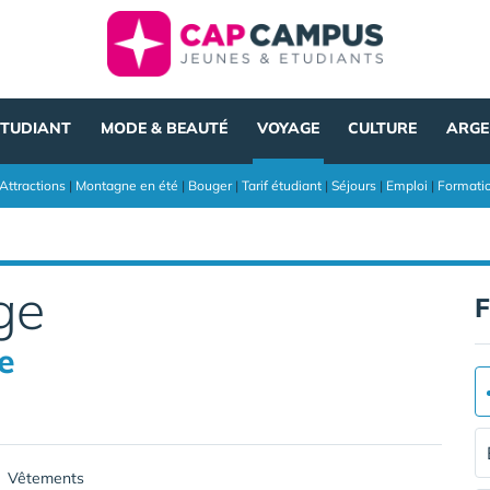
ÉTUDIANT
MODE & BEAUTÉ
VOYAGE
CULTURE
ARGE
Attractions
|
Montagne en été
|
Bouger
|
Tarif étudiant
|
Séjours
|
Emploi
|
Formati
ge
F
e
Vêtements