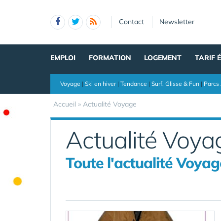
Panneau de gestion des cookies
Contact
Newsletter
EMPLOI
FORMATION
LOGEMENT
TARIF 
Voyage
|
Ski en hiver
|
Tendance
|
Surf, Glisse & Fun
|
Parcs 
Accueil
»
Actualité Voyage
Actualité Voya
Toute l'actualité Voyag