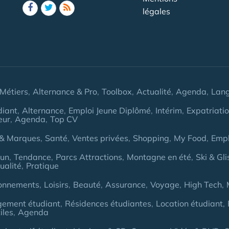
légales
Métiers
Alternance & Pro
Toolbox
Actualité
Agenda
Lan
diant
Alternance
Emploi Jeune Diplômé
Intérim
Expatriati
eur
Agenda
Top CV
& Marques
Santé
Ventes privées
Shopping
My Food
Empl
Fun
Tendance
Parcs Attractions
Montagne en été
Ski & Gli
ualité
Pratique
onnements
Loisirs
Beauté
Assurance
Voyage
High Tech
gement étudiant
Résidences étudiantes
Location étudiant
iles
Agenda