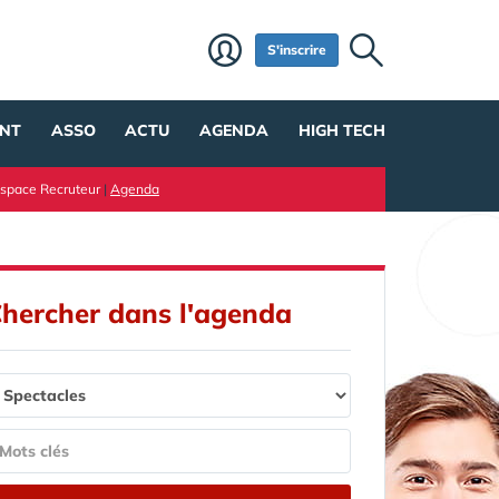
S'inscrire
NT
ASSO
ACTU
AGENDA
HIGH TECH
space Recruteur
|
Agenda
hercher dans l'agenda