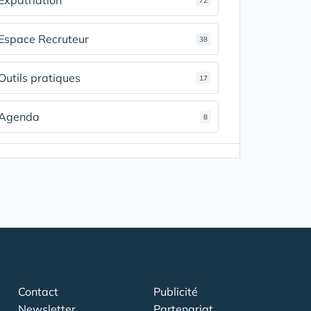
Expatriation
72
Espace Recruteur
38
Outils pratiques
17
Agenda
8
Contact
Publicité
Newsletter
Partenariat