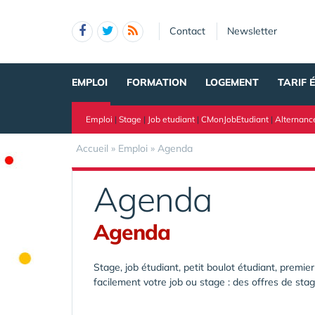
Panneau de gestion des cookies
Contact
Newsletter
EMPLOI
FORMATION
LOGEMENT
TARIF 
Emploi
|
Stage
|
Job etudiant
|
CMonJobEtudiant
|
Alternanc
Accueil
»
Emploi
»
Agenda
Agenda
Agenda
Stage, job étudiant, petit boulot étudiant, premi
facilement votre job ou stage : des offres de stag