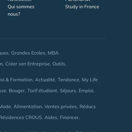
Qui sommes
Study in France
nous?
gues
Grandes Ecoles
MBA
on
Créer son Entreprise
Outils
oi & Formation
Actualité
Tendance
My Life
sse
Bouger
Tarif étudiant
Séjours
Emploi
Mode
Alimentation
Ventes privées
Réducs
Résidences CROUS
Aides
Financer