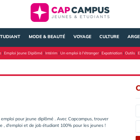
ÉTUDIANT
MODE & BEAUTÉ
VOYAGE
CULTURE
ARGE
e
|
Emploi Jeune Diplômé
|
Intérim
|
Un emploi à l'étranger
|
Expatriation
|
Outils
|
E
C
er emploi pour jeune diplômé . Avec Capcampus, trouver
e , d'emploi et de job étudiant 100% pour les jeunes !