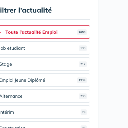
iltrer l'actualité
Toute l'actualité Emploi
2693
Job etudiant
130
Stage
217
Emploi Jeune Diplômé
1934
Alternance
236
Intérim
29