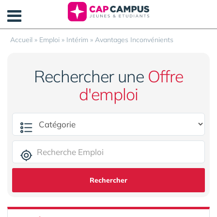
Panneau de gestion des cookies
Accueil
»
Emploi
»
Intérim
»
Avantages Inconvénients
Rechercher une
Offre
d'emploi
Rechercher