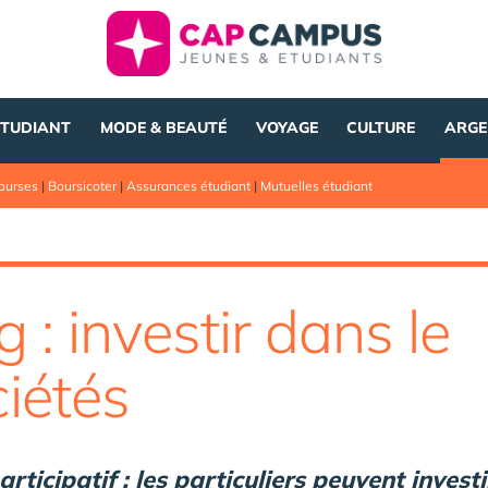
ÉTUDIANT
MODE & BEAUTÉ
VOYAGE
CULTURE
ARGE
ourses
|
Boursicoter
|
Assurances étudiant
|
Mutuelles étudiant
: investir dans le
ciétés
icipatif : les particuliers peuvent investi