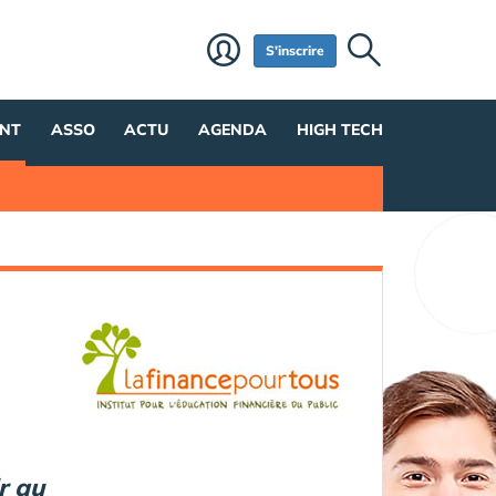
S'inscrire
NT
ASSO
ACTU
AGENDA
HIGH TECH
r au