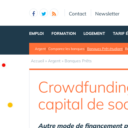
Panneau de gestion des cookies
Contact
Newsletter
EMPLOI
FORMATION
LOGEMENT
TARIF 
Argent
|
Comparez les banques
|
Banques Prêt étudiant
|
B
Accueil
»
Argent
»
Banques Prêts
Crowdfunding 
capital de so
Autre mode de financement part