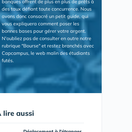
banques offrent de plus en plus de prêts à
des taux défiant toute concurrence. Nous
avons donc consacré un petit guide, qui
vous expliquera comment poser les
bonnes bases pour gérer votre argent.
N'oubliez pas de consulter en outre notre
rubrique "Bourse" et restez branchés avec
Capcampus, le web malin des étudiants
futés.
 lire aussi
Déplacement à l'étranger