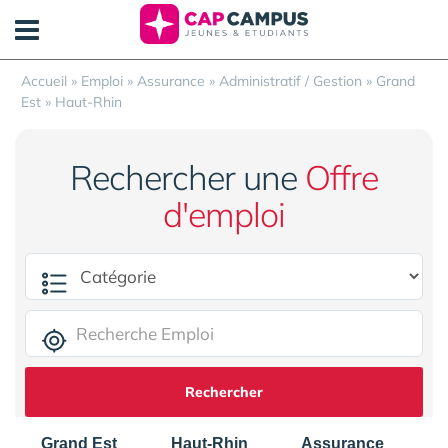
Panneau de gestion des cookies
Accueil
»
Emploi
»
Assurance
»
Administratif / Gestion
»
Grand
Est
»
Haut-Rhin
Rechercher une
Offre
d'emploi
Rechercher
Grand Est
Haut-Rhin
Assurance