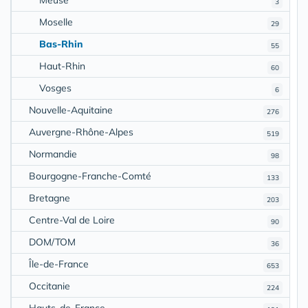
3
Moselle
29
Bas-Rhin
55
Haut-Rhin
60
Vosges
6
Nouvelle-Aquitaine
276
Auvergne-Rhône-Alpes
519
Normandie
98
Bourgogne-Franche-Comté
133
Bretagne
203
Centre-Val de Loire
90
DOM/TOM
36
Île-de-France
653
Occitanie
224
Hauts-de-France