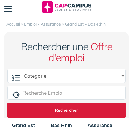
Panneau de gestion des cookies
Accueil
»
Emploi
»
Assurance
»
Grand Est
»
Bas-Rhin
Rechercher une
Offre
d'emploi
Rechercher
Grand Est
Bas-Rhin
Assurance