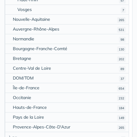
57
Vosges
7
Nouvelle-Aquitaine
265
Auvergne-Rhône-Alpes
531
Normandie
98
Bourgogne-Franche-Comté
130
Bretagne
202
Centre-Val de Loire
89
DOM/TOM
37
Île-de-France
654
Occitanie
232
Hauts-de-France
184
Pays de la Loire
149
Provence-Alpes-Côte-D'Azur
265