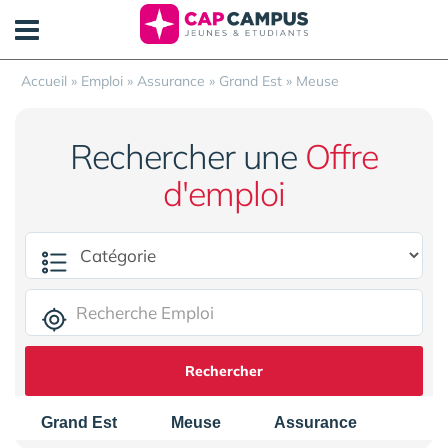
Panneau de gestion des cookies
Accueil
»
Emploi
»
Assurance
»
Grand Est
»
Meuse
Rechercher une
Offre
d'emploi
Rechercher
Grand Est
Meuse
Assurance