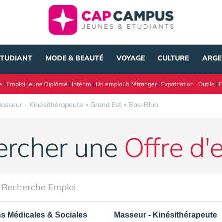
ÉTUDIANT
MODE & BEAUTÉ
VOYAGE
CULTURE
ARGE
e
|
Emploi Jeune Diplômé
|
Intérim
|
Un emploi à l'étranger
|
Expatriation
|
Outils
|
E
asseur - Kinésithérapeute
»
Grand Est
»
Bas-Rhin
ercher une
Offre d'
s Médicales & Sociales
Masseur - Kinésithérapeute