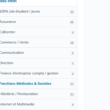
Bas-Rhin
100% Job étudiant / jeune
32
Assurance
55
Callcenter
3
Commerce / Vente
18
Communication
3
Direction
1
Finance d'entreprise compta / gestion
2
Fonctions Médicales & Sociales
27
Hôtellerie / Restauration
21
Internet et Multimedia
4