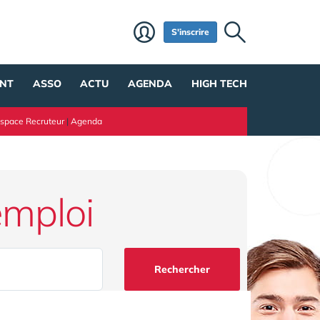
S'inscrire
NT
ASSO
ACTU
AGENDA
HIGH TECH
space Recruteur
|
Agenda
emploi
Rechercher