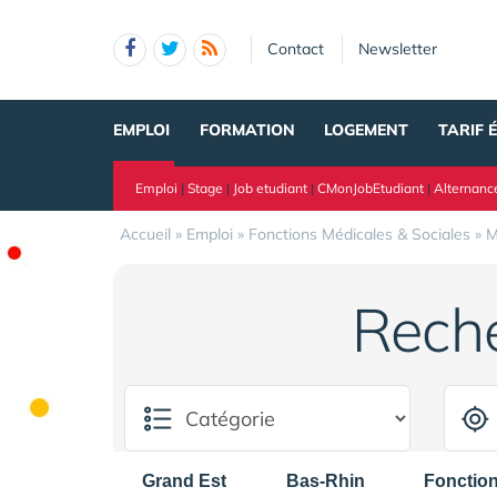
Panneau de gestion des cookies
Contact
Newsletter
EMPLOI
FORMATION
LOGEMENT
TARIF 
Emploi
|
Stage
|
Job etudiant
|
CMonJobEtudiant
|
Alternanc
Accueil
»
Emploi
»
Fonctions Médicales & Sociales
»
M
Rech
Grand Est
Bas-Rhin
Fonction