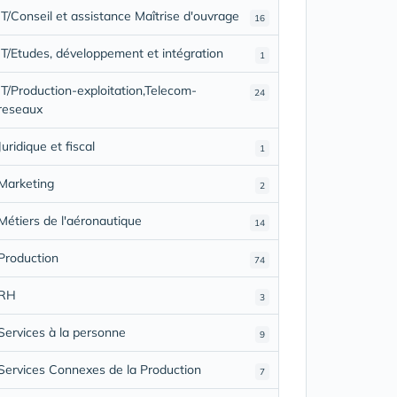
IT/Conseil et assistance Maîtrise d'ouvrage
16
IT/Etudes, développement et intégration
1
IT/Production-exploitation,Telecom-
24
reseaux
Juridique et fiscal
1
Marketing
2
Métiers de l'aéronautique
14
Production
74
RH
3
Services à la personne
9
Services Connexes de la Production
7