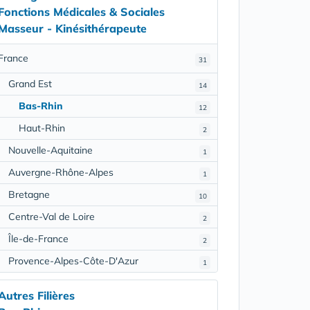
Fonctions Médicales & Sociales
Masseur - Kinésithérapeute
France
31
Grand Est
14
Bas-Rhin
12
Haut-Rhin
2
Nouvelle-Aquitaine
1
Auvergne-Rhône-Alpes
1
Bretagne
10
Centre-Val de Loire
2
Île-de-France
2
Provence-Alpes-Côte-D'Azur
1
Autres Filières