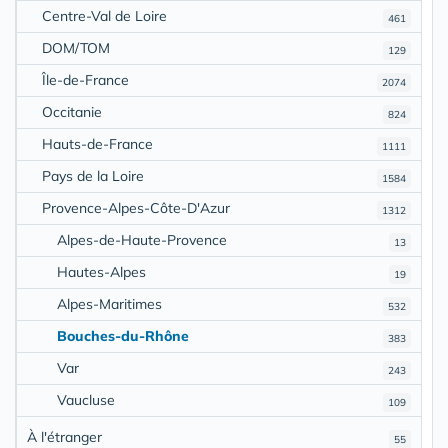
Centre-Val de Loire
461
DOM/TOM
129
Île-de-France
2074
Occitanie
824
Hauts-de-France
1111
Pays de la Loire
1584
Provence-Alpes-Côte-D'Azur
1312
Alpes-de-Haute-Provence
13
Hautes-Alpes
19
Alpes-Maritimes
532
Bouches-du-Rhône
383
Var
243
Vaucluse
109
À l'étranger
55