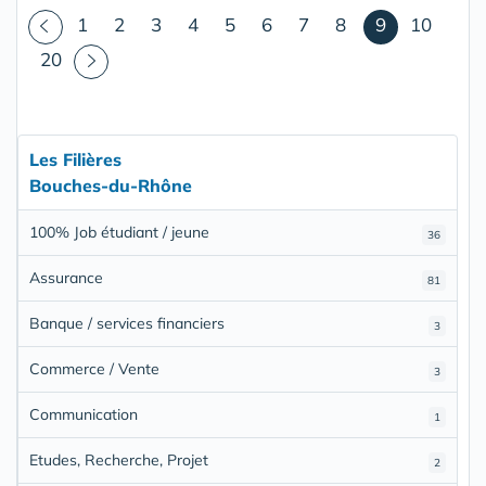
(courant)
1
2
3
4
5
6
7
8
9
10
20
Les Filières
Bouches-du-Rhône
100% Job étudiant / jeune
36
Assurance
81
Banque / services financiers
3
Commerce / Vente
3
Communication
1
Etudes, Recherche, Projet
2