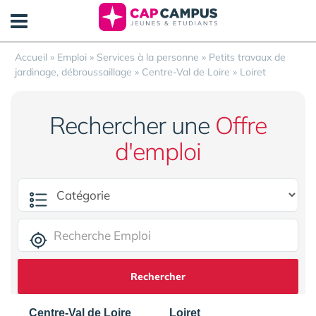
Panneau de gestion des cookies
Accueil
»
Emploi
»
Services à la personne
»
Petits travaux de
jardinage, débroussaillage
»
Centre-Val de Loire
»
Loiret
Rechercher une
Offre
d'emploi
Rechercher
Centre-Val de Loire
Loiret