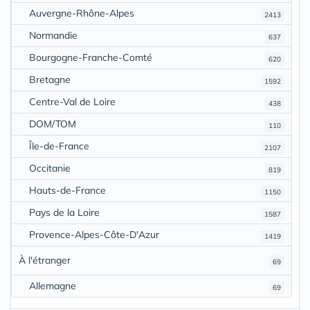
Auvergne-Rhône-Alpes
2413
Normandie
637
Bourgogne-Franche-Comté
620
Bretagne
1592
Centre-Val de Loire
438
DOM/TOM
110
Île-de-France
2107
Occitanie
819
Hauts-de-France
1150
Pays de la Loire
1587
Provence-Alpes-Côte-D'Azur
1419
À l'étranger
69
Allemagne
69