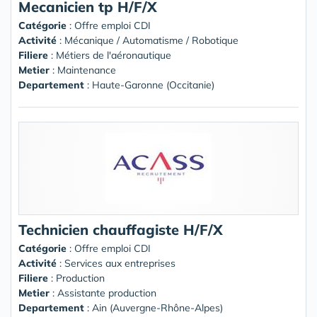
Mecanicien tp H/F/X
Catégorie
: Offre emploi CDI
Activité
: Mécanique / Automatisme / Robotique
Filiere
: Métiers de l'aéronautique
Metier
: Maintenance
Departement
: Haute-Garonne (Occitanie)
Technicien chauffagiste H/F/X
Catégorie
: Offre emploi CDI
Activité
: Services aux entreprises
Filiere
: Production
Metier
: Assistante production
Departement
: Ain (Auvergne-Rhône-Alpes)