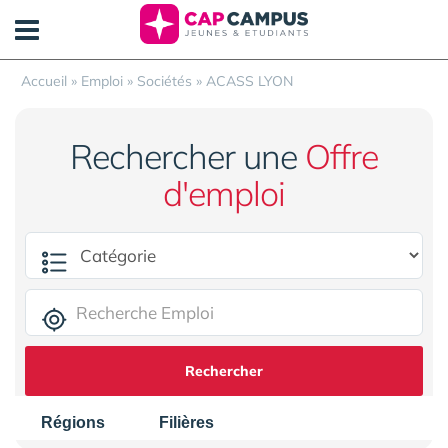
Panneau de gestion des cookies
Accueil
»
Emploi
»
Sociétés
»
ACASS LYON
Rechercher une
Offre
d'emploi
Rechercher
Régions
Filières