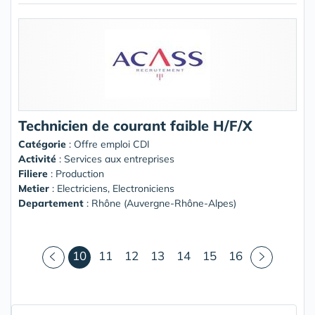
Technicien de courant faible H/F/X
Catégorie
: Offre emploi CDI
Activité
: Services aux entreprises
Filiere
: Production
Metier
: Electriciens, Electroniciens
Departement
: Rhône (Auvergne-Rhône-Alpes)
(courant)
10
11
12
13
14
15
16