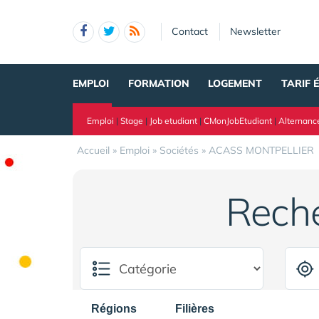
Panneau de gestion des cookies
Contact
Newsletter
EMPLOI
FORMATION
LOGEMENT
TARIF 
Emploi
|
Stage
|
Job etudiant
|
CMonJobEtudiant
|
Alternanc
Accueil
»
Emploi
»
Sociétés
»
ACASS MONTPELLIER
Rech
Régions
Filières