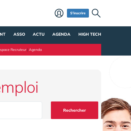
S'inscrire
NT
ASSO
ACTU
AGENDA
HIGH TECH
space Recruteur
|
Agenda
emploi
Rechercher