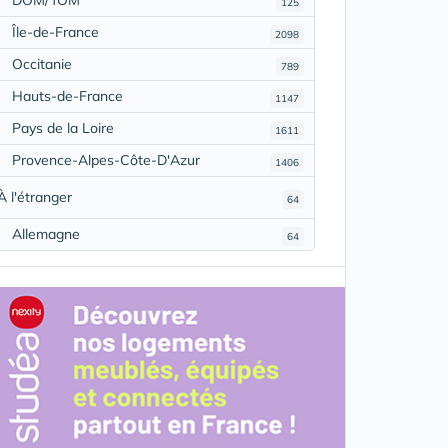
125
Île-de-France
2098
Occitanie
789
Hauts-de-France
1147
Pays de la Loire
1611
Provence-Alpes-Côte-D'Azur
1406
À l'étranger
64
Allemagne
64