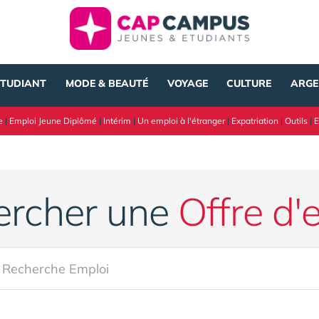
ÉTUDIANT
MODE & BEAUTÉ
VOYAGE
CULTURE
ARGE
e
|
Emploi Jeune Diplômé
|
Intérim
|
Un emploi à l'étranger
|
Expatriation
|
Outils
|
E
ercher une
Offre d'