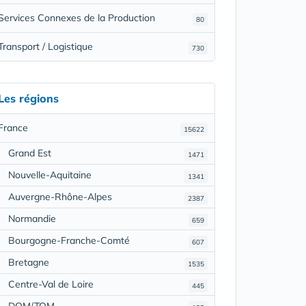
Services Connexes de la Production
80
Transport / Logistique
730
Les régions
France
15622
Grand Est
1471
Nouvelle-Aquitaine
1341
Auvergne-Rhône-Alpes
2387
Normandie
659
Bourgogne-Franche-Comté
607
Bretagne
1535
Centre-Val de Loire
445
DOM/TOM