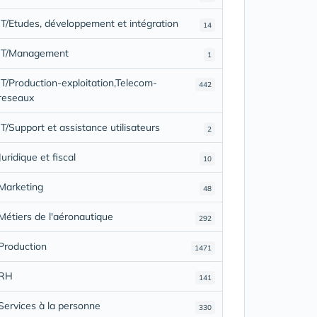
IT/Etudes, développement et intégration
14
IT/Management
1
IT/Production-exploitation,Telecom-
442
reseaux
IT/Support et assistance utilisateurs
2
Juridique et fiscal
10
Marketing
48
Métiers de l'aéronautique
292
Production
1471
RH
141
Services à la personne
330