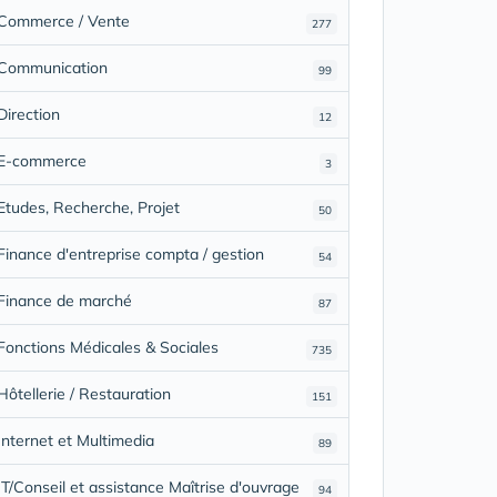
Commerce / Vente
277
Communication
99
Direction
12
E-commerce
3
Etudes, Recherche, Projet
50
Finance d'entreprise compta / gestion
54
Finance de marché
87
Fonctions Médicales & Sociales
735
Hôtellerie / Restauration
151
Internet et Multimedia
89
IT/Conseil et assistance Maîtrise d'ouvrage
94