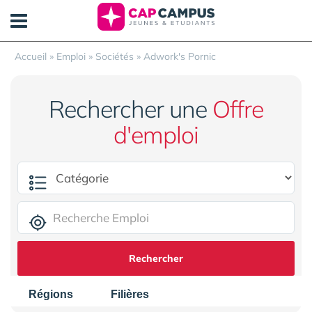
Panneau de gestion des cookies
Accueil
»
Emploi
»
Sociétés
»
Adwork's Pornic
Rechercher une
Offre
d'emploi
Rechercher
Régions
Filières