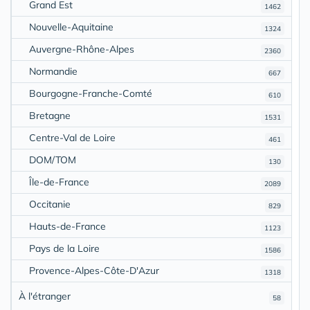
Grand Est
1462
Nouvelle-Aquitaine
1324
Auvergne-Rhône-Alpes
2360
Normandie
667
Bourgogne-Franche-Comté
610
Bretagne
1531
Centre-Val de Loire
461
DOM/TOM
130
Île-de-France
2089
Occitanie
829
Hauts-de-France
1123
Pays de la Loire
1586
Provence-Alpes-Côte-D'Azur
1318
À l'étranger
58