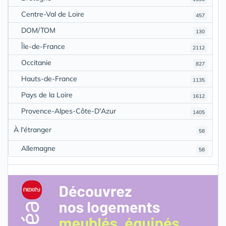
Centre-Val de Loire
457
DOM/TOM
130
Île-de-France
2112
Occitanie
827
Hauts-de-France
1135
Pays de la Loire
1612
Provence-Alpes-Côte-D'Azur
1405
À l'étranger
58
Allemagne
58