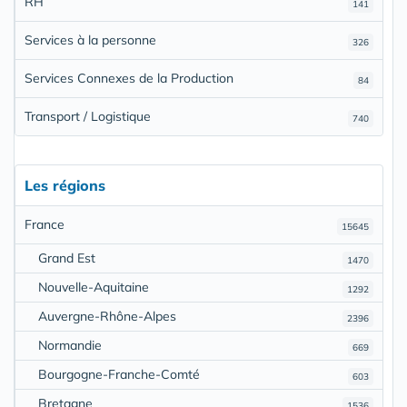
RH
141
Services à la personne
326
Services Connexes de la Production
84
Transport / Logistique
740
Les régions
France
15645
Grand Est
1470
Nouvelle-Aquitaine
1292
Auvergne-Rhône-Alpes
2396
Normandie
669
Bourgogne-Franche-Comté
603
Bretagne
1536