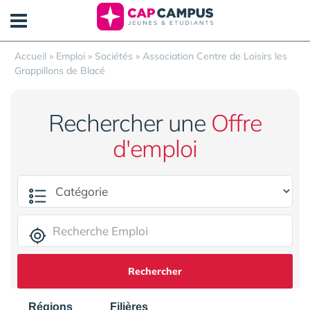
Panneau de gestion des cookies
Accueil
»
Emploi
»
Sociétés
»
Association Centre de Loisirs les
Grappillons de Blacé
Rechercher une
Offre
d'emploi
Rechercher
Régions
Filières