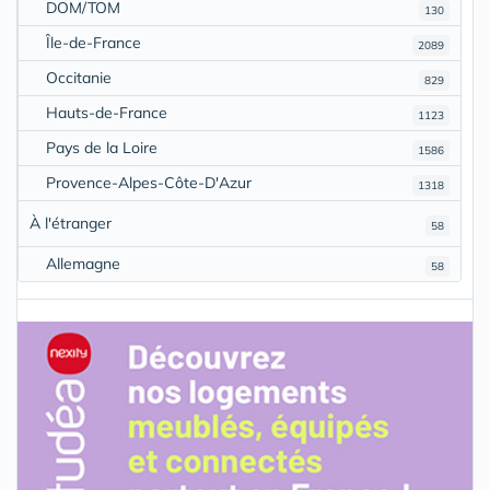
DOM/TOM
130
Île-de-France
2089
Occitanie
829
Hauts-de-France
1123
Pays de la Loire
1586
Provence-Alpes-Côte-D'Azur
1318
À l'étranger
58
Allemagne
58