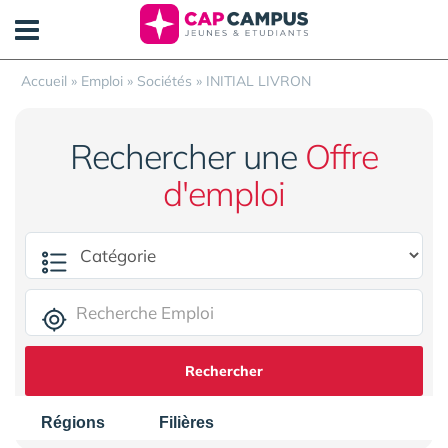
Panneau de gestion des cookies
Accueil
»
Emploi
»
Sociétés
»
INITIAL LIVRON
Rechercher une
Offre
d'emploi
Rechercher
Régions
Filières