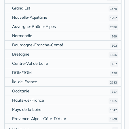
Grand Est
1470
Nouvelle-Aquitaine
1292
Auvergne-Rhône-Alpes
2396
Normandie
669
Bourgogne-Franche-Comté
603
Bretagne
1536
Centre-Val de Loire
457
DOM/TOM
130
Île-de-France
2112
Occitanie
827
Hauts-de-France
1135
Pays de la Loire
1612
Provence-Alpes-Côte-D'Azur
1405