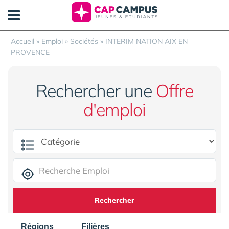
Panneau de gestion des cookies
Accueil
»
Emploi
»
Sociétés
»
INTERIM NATION AIX EN
PROVENCE
Rechercher une
Offre
d'emploi
Rechercher
Régions
Filières