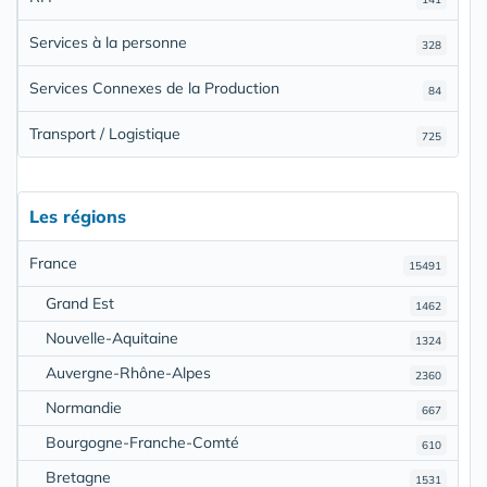
Services à la personne
328
Services Connexes de la Production
84
Transport / Logistique
725
Les régions
France
15491
Grand Est
1462
Nouvelle-Aquitaine
1324
Auvergne-Rhône-Alpes
2360
Normandie
667
Bourgogne-Franche-Comté
610
Bretagne
1531