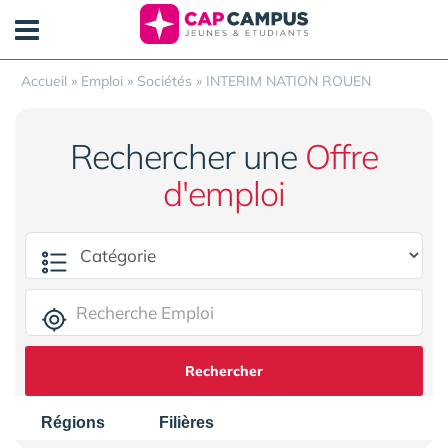
Panneau de gestion des cookies
Accueil
»
Emploi
»
Sociétés
»
INTERIM NATION ROUEN
Rechercher une
Offre
d'emploi
Rechercher
Régions
Filières