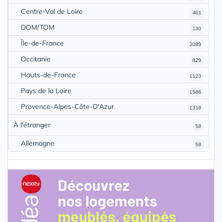
Centre-Val de Loire
461
DOM/TOM
130
Île-de-France
2089
Occitanie
829
Hauts-de-France
1123
Pays de la Loire
1586
Provence-Alpes-Côte-D'Azur
1318
À l'étranger
58
Allemagne
58