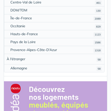
Centre-Val de Loire
461
DOM/TOM
130
Île-de-France
2089
Occitanie
829
Hauts-de-France
1123
Pays de la Loire
1586
Provence-Alpes-Côte-D'Azur
1318
À l'étranger
58
Allemagne
58