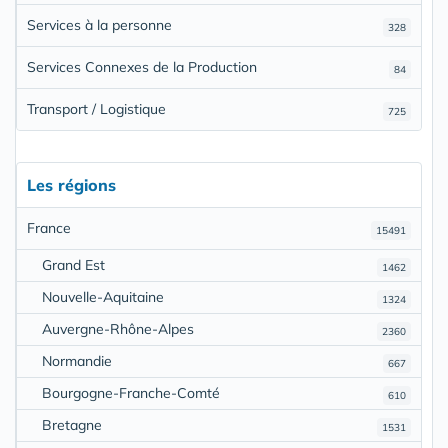
Services à la personne
328
Services Connexes de la Production
84
Transport / Logistique
725
Les régions
France
15491
Grand Est
1462
Nouvelle-Aquitaine
1324
Auvergne-Rhône-Alpes
2360
Normandie
667
Bourgogne-Franche-Comté
610
Bretagne
1531