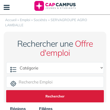
Panneau de gestion des cookies
Accueil
»
Emploi
»
Sociétés
»
SERVAGROUPE AGRO
LAMBALLE
Rechercher une
Offre
d'emploi
Rechercher
Régions
Filières