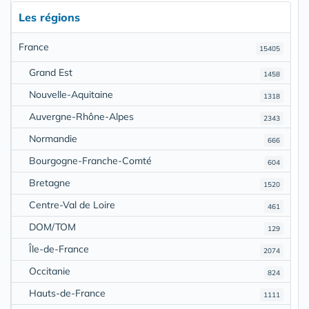
Les régions
France
15405
Grand Est
1458
Nouvelle-Aquitaine
1318
Auvergne-Rhône-Alpes
2343
Normandie
666
Bourgogne-Franche-Comté
604
Bretagne
1520
Centre-Val de Loire
461
DOM/TOM
129
Île-de-France
2074
Occitanie
824
Hauts-de-France
1111