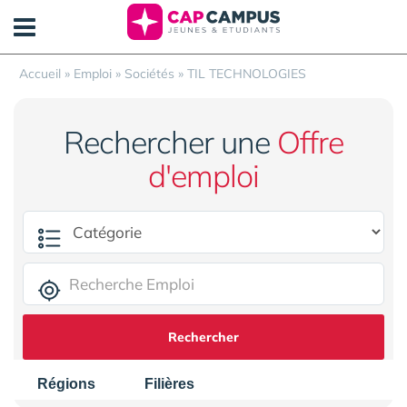
Panneau de gestion des cookies
Accueil
»
Emploi
»
Sociétés
»
TIL TECHNOLOGIES
Rechercher une
Offre
d'emploi
Rechercher
Régions
Filières