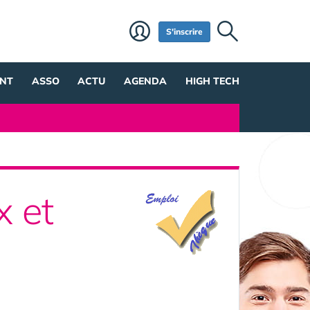
S'inscrire
NT
ASSO
ACTU
AGENDA
HIGH TECH
x et