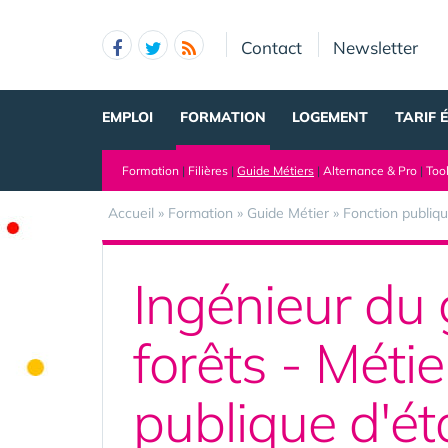
Panneau de gestion des cookies
Contact
Newsletter
EMPLOI
FORMATION
LOGEMENT
TARIF 
Formation
|
Filières
|
Guide Métiers
|
Alternance & Pro
|
Too
Accueil
»
Formation
»
Guide Métier
»
Fonction publiq
Ingénieur du 
forêts - Métie
publique d'ét