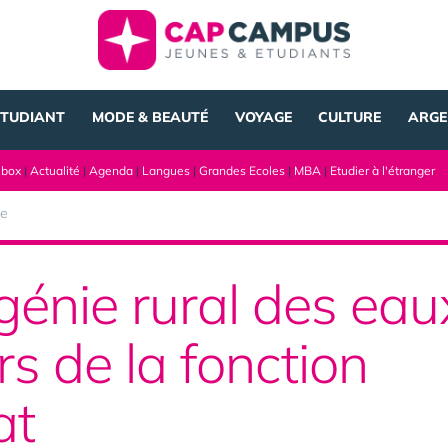
ÉTUDIANT
MODE & BEAUTÉ
VOYAGE
CULTURE
ARGE
lbox
|
Actualité
|
Agenda
|
Langues
|
Grandes Ecoles
|
MBA
|
Etudier à l'étranger
ue
génie rural des eau
rs de la fonction
at