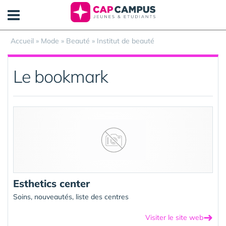
Panneau de gestion des cookies
Accueil
»
Mode
»
Beauté
»
Institut de beauté
Le bookmark
Esthetics center
Soins, nouveautés, liste des centres
➜
Visiter le site web