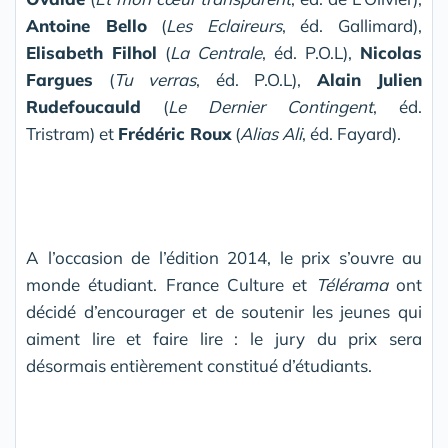
Antoine Bello
(
Les Eclaireurs
, éd. Gallimard),
Elisabeth Filhol
(
La Centrale
, éd. P.O.L),
Nicolas
Fargues
(
Tu verras
, éd. P.O.L),
Alain Julien
Rudefoucauld
(
Le Dernier Contingent
, éd.
Tristram) et
Frédéric Roux
(
Alias Ali
, éd. Fayard).
A l’occasion de l’édition 2014, le prix s’ouvre au
monde étudiant. France Culture et
Télérama
ont
décidé d’encourager et de soutenir les jeunes qui
aiment lire et faire lire : le jury du prix sera
désormais entièrement constitué d’étudiants.