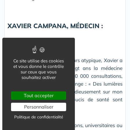
XAVIER CAMPANA, MÉDECIN :
Médecin passionné au parcours atypique, Xavier a
Ce site utilise des cookies
et vous donne le contrôle
exercé pendant plus de vingt ans la médecine
sur ceux que vous
générale. Après quelques 100 000 consultations,
souhaitez activer
sa vision de la médecine change : « Des lumières
rouges se sont allumées insidieusement sur mon
Tout accepter
tableau de bord et des soucis de santé sont
Personnaliser
apparus ».
Politique de confidentialité
Il suit de nombreuses formations, universitaires ou