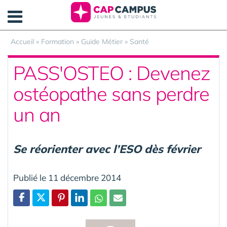
Panneau de gestion des cookies
Accueil
»
Formation
»
Guide Métier
»
Santé
PASS'OSTEO : Devenez
ostéopathe sans perdre
un an
Se réorienter avec l’ESO dès février
Publié le 11 décembre 2014
Partager