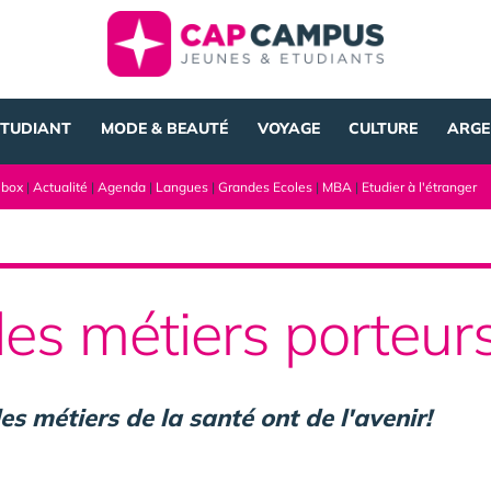
ÉTUDIANT
MODE & BEAUTÉ
VOYAGE
CULTURE
ARGE
lbox
|
Actualité
|
Agenda
|
Langues
|
Grandes Ecoles
|
MBA
|
Etudier à l'étranger
les métiers porteu
es métiers de la santé ont de l'avenir!