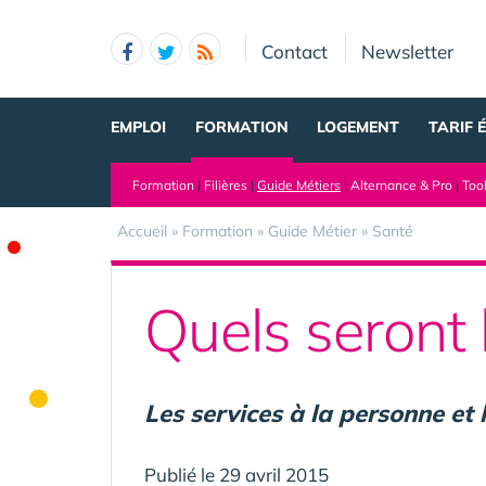
Panneau de gestion des cookies
Contact
Newsletter
EMPLOI
FORMATION
LOGEMENT
TARIF 
Formation
|
Filières
|
Guide Métiers
|
Alternance & Pro
|
Too
Accueil
»
Formation
»
Guide Métier
»
Santé
Quels seront 
Les services à la personne et l
Publié le 29 avril 2015