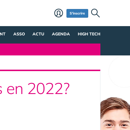
S'inscrire
NT
ASSO
ACTU
AGENDA
HIGH TECH
rs en 2022?