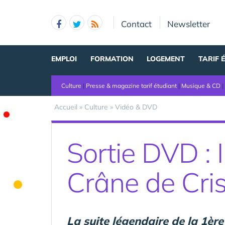
Panneau de gestion des cookies
Contact
Newsletter
EMPLOI
FORMATION
LOGEMENT
TARIF 
Culture
|
Presse & magazine tarif étudiant
|
Musique & CD
|
Accueil
»
Culture
»
Vidéo & DVD
Sortie DVD : 
Crâne de Cris
La suite légendaire de la 1ère 