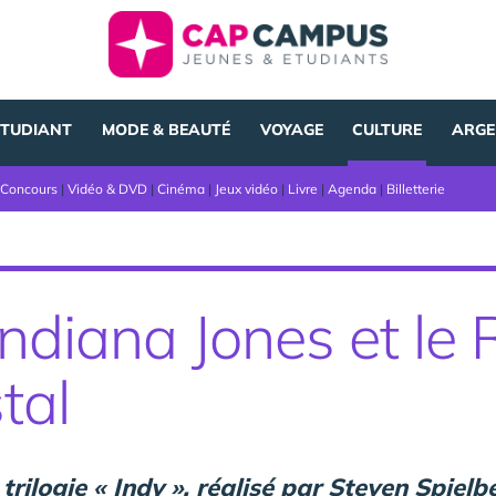
ÉTUDIANT
MODE & BEAUTÉ
VOYAGE
CULTURE
ARGE
Concours
|
Vidéo & DVD
|
Cinéma
|
Jeux vidéo
|
Livre
|
Agenda
|
Billetterie
Indiana Jones et l
tal
trilogie « Indy », réalisé par Steven Spielb