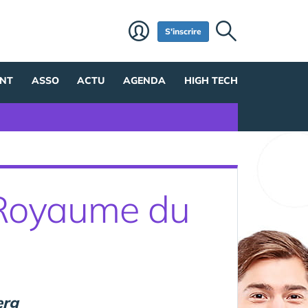
S'inscrire
NT
ASSO
ACTU
AGENDA
HIGH TECH
e Royaume du
erg