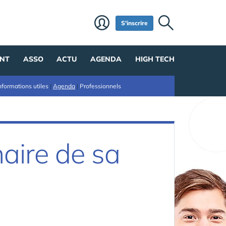
S'inscrire
NT
ASSO
ACTU
AGENDA
HIGH TECH
nformations utiles
|
Agenda
|
Professionnels
naire de sa