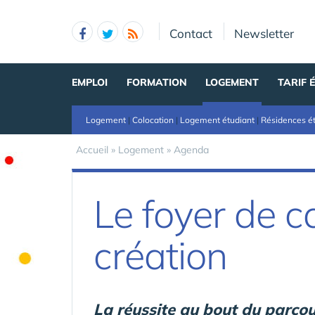
Panneau de gestion des cookies
Contact
Newsletter
EMPLOI
FORMATION
LOGEMENT
TARIF 
Logement
|
Colocation
|
Logement étudiant
|
Résidences é
Accueil
»
Logement
»
Agenda
Le foyer de c
création
La réussite au bout du parco