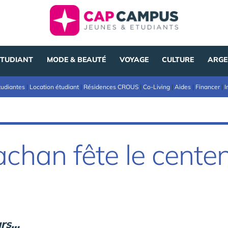
ÉTUDIANT
MODE & BEAUTÉ
VOYAGE
CULTURE
ARGE
tudiantes
|
Location étudiant
|
Résidences CROUS
|
Co-Living
|
Aides
|
Financer
|
I
achan fête le cente
urs…